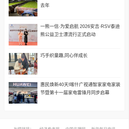
去年
一熊一信·为爱启航 2026安吉·RSV泰迪
熊公益卫士漂流行正式启动
巧手织童趣,同心伴成长
惠民焕新40天!喀什广视通智家家电家装
节暨第十一届家电雷锋月同步启幕
友情链接：
经济参考报
中国名牌网
新华每日电讯