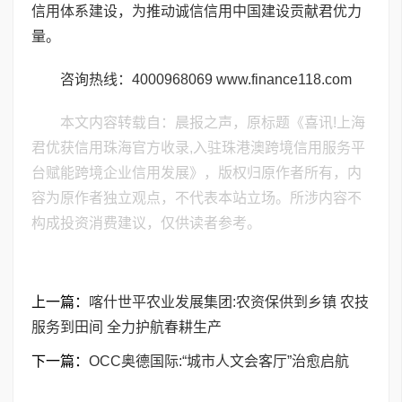
信用体系建设，为推动诚信信用中国建设贡献君优力
量。
咨询热线：4000968069 www.finance118.com
本文内容转载自：晨报之声，原标题《喜讯!上海
君优获信用珠海官方收录,入驻珠港澳跨境信用服务平
台赋能跨境企业信用发展》，版权归原作者所有，内
容为原作者独立观点，不代表本站立场。所涉内容不
构成投资消费建议，仅供读者参考。
上一篇：
喀什世平农业发展集团:农资保供到乡镇 农技
服务到田间 全力护航春耕生产
下一篇：
OCC奥德国际:“城市人文会客厅”治愈启航