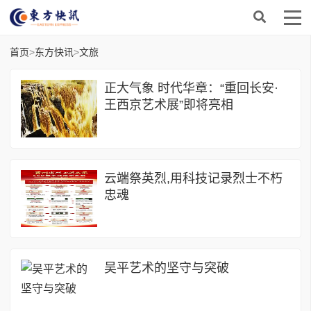
首页
>
东方快讯
>
文旅
正大气象 时代华章：“重回长安·
王西京艺术展”即将亮相
云端祭英烈,用科技记录烈士不朽
忠魂
吴平艺术的坚守与突破