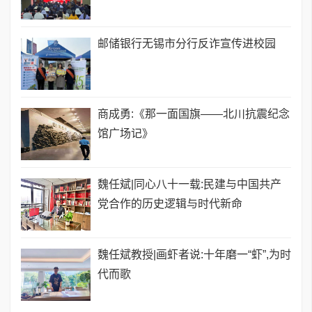
邮储银行无锡市分行反诈宣传进校园
商成勇:《那一面国旗——北川抗震纪念
馆广场记》
魏任斌|同心八十一载:民建与中国共产
党合作的历史逻辑与时代新命
魏任斌教授|画虾者说:十年磨一“虾”,为时
代而歌