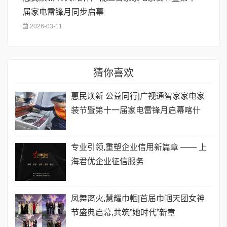
届家电雷锋月同步启幕
2026-03-11
猜你喜欢
惠民焕新 公益同行|广视通智家家电家
装节暨第十一届家电雷锋月启幕喀什
专业引领,重塑企业信用新篇章 —— 上
海君优企业征信服务
凤舞离火,慧耀巾帼|首届巾帼天团女神
节盛典启幕,共筑”她时代”新章