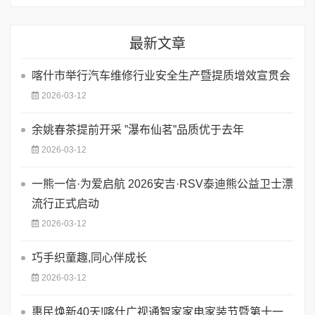
最新文章
喀什市举行汽车维修行业安全生产暨提质增效宣贯会
2026-03-12
余姚春茶提前开采 ”瀑布仙茗”品质优于去年
2026-03-12
一熊一信·为爱启航 2026安吉·RSV泰迪熊公益卫士漂
流行正式启动
2026-03-12
巧手织童趣,同心伴成长
2026-03-12
惠民焕新40天!喀什广视通智家家电家装节暨第十一