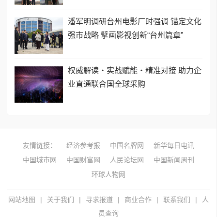
潘军明调研台州电影厂时强调 锚定文化
强市战略 擘画影视创新“台州篇章”
权威解读・实战赋能・精准对接 助力企
业直通联合国全球采购
友情链接：
经济参考报
中国名牌网
新华每日电讯
中国城市网
中国财富网
人民论坛网
中国新闻周刊
环球人物网
网站地图
|
关于我们
|
寻求报道
|
商业合作
|
联系我们
|
人
员查询