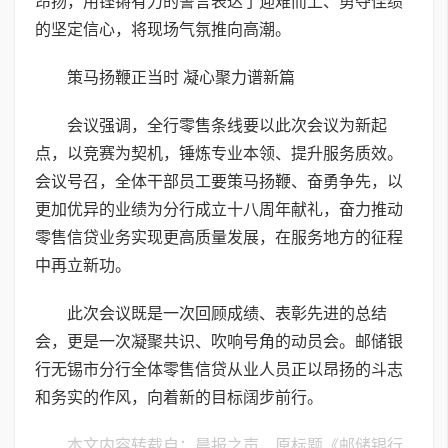
昂扬，用铿锵有力的誓言表达了迎难而上、勇夺佳绩
的坚定信心，将现场气氛推向高潮。
策马扬鞭正当时 凝心聚力谱新篇
会议强调，全行零售条线要以此次会议为新起
点，以竞赛为契机，锤炼专业本领、提升服务质效。
会议号召，全体干部员工要策马扬鞭、奋勇争先，以
更加优异的业绩为分行成立十八周年献礼，奋力推动
零售信贷业务实现更高质量发展，在服务地方的征程
中再立新功。
此次会议既是一次回顾成绩、表彰先进的总结
会，更是一次凝聚共识、吹响号角的动员会。邮储银
行无锡市分行全体零售信贷从业人员正以昂扬的斗志
和务实的作风，向着新的目标阔步前行。
本文内容转载自：晨报之声，原标题《邮储银行