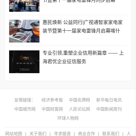
节暨第十一届家电雷锋月同步启幕
惠民焕新 公益同行|广视通智家家电家
装节暨第十一届家电雷锋月启幕喀什
专业引领,重塑企业信用新篇章 —— 上
海君优企业征信服务
友情链接：
经济参考报
中国名牌网
新华每日电讯
中国城市网
中国财富网
人民论坛网
中国新闻周刊
环球人物网
网站地图
|
关于我们
|
寻求报道
|
商业合作
|
联系我们
|
人