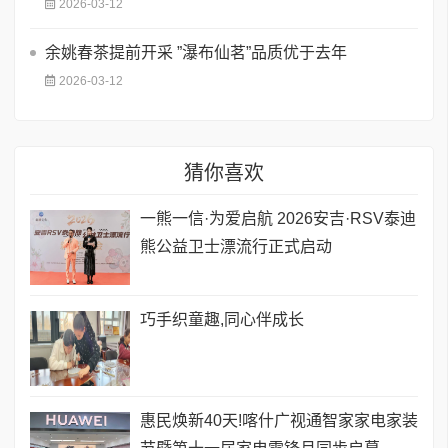
2026-03-12
余姚春茶提前开采 ”瀑布仙茗”品质优于去年
2026-03-12
猜你喜欢
一熊一信·为爱启航 2026安吉·RSV泰迪
熊公益卫士漂流行正式启动
巧手织童趣,同心伴成长
惠民焕新40天!喀什广视通智家家电家装