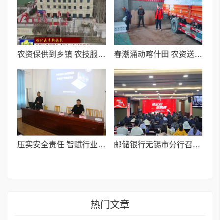
农资保供到乡镇 农技服务到田间 喀什世平农业集团全力护航喀什春耕生产
春潮涌动喀什田 农资送暖到农家I喀什世平农业集团全链条护航春耕生产
压实安全责任 智赋行业升级 I喀什市举行汽车维修行业安全生产暨提质增效宣贯会
邮储银行无锡市分行召开零售信贷业务“月度菁英挑战赛”启动会
热门文章