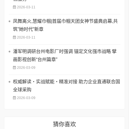
2026-03-11
凤舞离火,慧耀巾帼|首届巾帼天团女神节盛典启幕,共
筑”她时代”新章
2026-03-11
潘军明调研台州电影厂时强调 锚定文化强市战略 擘
画影视创新“台州篇章”
2026-03-09
权威解读・实战赋能・精准对接 助力企业直通联合国
全球采购
2026-03-09
猜你喜欢