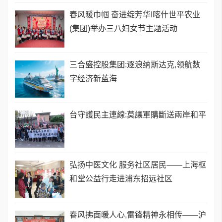
春风暖巾帼 奋进绽芳华I喀什世平农业
(集团)举办三八妇女节主题活动
三合盛控股集团:逐浪纳斯达克,领航数
字经济新蓝海
台守護民主連線:莫讓軍購斷送兩岸和平
弘扬中医文化 服务社区居民——上海枢
和堂公益行走进浦东招远社区
春风拂面暖人心,雷锋精神永相传——沪