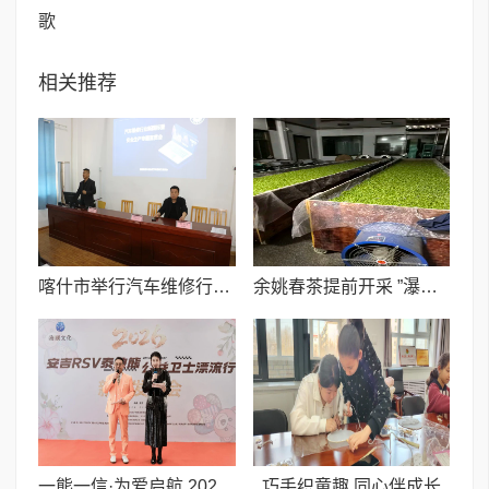
歌
相关推荐
喀什市举行汽车维修行业安全生产暨提质增效宣贯会
余姚春茶提前开采 ”瀑布仙茗”品质优于去年
一熊一信·为爱启航 2026安吉·RSV泰迪熊公益卫士漂流行正式启动
巧手织童趣,同心伴成长