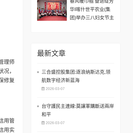
春风暖巾帼 奋进绽芳
华I喀什世平农业(集
团)举办三八妇女节主
题活动
最新文章
管理师
状况，
三合盛控股集团:逐浪纳斯达克,领
保修复
航数字经济新蓝海
2026-03-07
台守護民主連線:莫讓軍購斷送兩岸
和平
信用管
2026-03-07
信用实