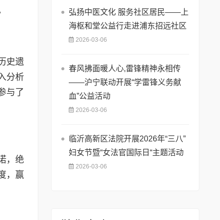
。
弘扬中医文化 服务社区居民——上
海枢和堂公益行走进浦东招远社区
2026-03-06
历史遗
春风拂面暖人心,雷锋精神永相传
入分析
——沪宁联动开展“学雷锋义务献
参与了
血”公益活动
2026-03-06
临沂高新区法院开展2026年“三八”
妇女节暨“女法官国际日“主题活动
诺，绝
2026-03-06
度，赢