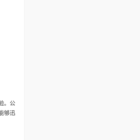
验。公
能够迅