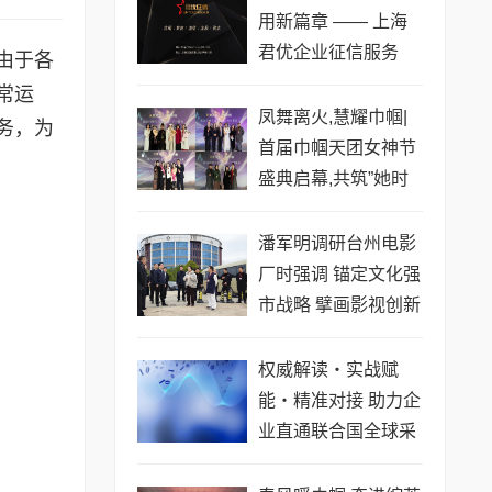
用新篇章 —— 上海
君优企业征信服务
由于各
常运
凤舞离火,慧耀巾帼|
务，为
首届巾帼天团女神节
盛典启幕,共筑”她时
代”新章
潘军明调研台州电影
厂时强调 锚定文化强
市战略 擘画影视创新
“台州篇章”
权威解读・实战赋
能・精准对接 助力企
业直通联合国全球采
购