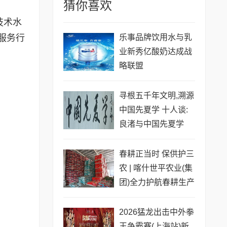
猜你喜欢
技术水
服务行
乐事品牌饮用水与乳
业新秀亿酸奶达成战
略联盟
寻根五千年文明,溯源
中国先夏学 十人谈:
良渚与中国先夏学
春耕正当时 保供护三
农 | 喀什世平农业(集
团)全力护航春耕生产
2026猛龙出击中外拳
王争霸赛(上海站)新