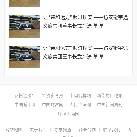
让 “诗和远方” 照进现实 ——访安徽宇途
文旅集团董事长武海涛 草 草
让 “诗和远方” 照进现实 ——访安徽宇途
文旅集团董事长武海涛 草 草
友情链接：
经济参考报
中国名牌网
新华每日电讯
中国城市网
中国财富网
人民论坛网
中国新闻周刊
环球人物网
网站地图
|
关于我们
|
寻求报道
|
商业合作
|
联系我们
|
人