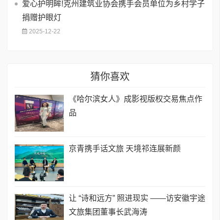
爱心护明眸!克州建筑业协会携手会员单位为乡村学子
捐赠护眼灯
2025-12-22
猜你喜欢
《哈尔滨女人》成影视版权交易焦点作
品
京青携手话文旅 天境祁连展新颜
让 “诗和远方” 照进现实 ——访安徽宇途
文旅集团董事长武海涛