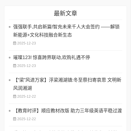
最新文章
强强联手,共启新篇!智充未来千人大会签约 ——解锁
新能源+文化科技融合新生态
2025-12-23
璀璨123! 惊喜跨界联动,欢购礼遇不停
2025-12-23
【“梁”风进万家】浮梁湘湖镇:冬至祭扫寄哀思 文明新
风润湘湖
2025-12-22
【教育时评】顺应教材改版 助力三年级英语平稳过渡
2025-12-22