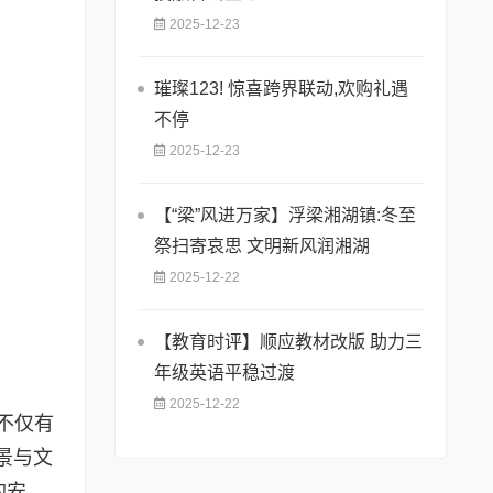
2025-12-23
璀璨123! 惊喜跨界联动,欢购礼遇
不停
2025-12-23
【“梁”风进万家】浮梁湘湖镇:冬至
祭扫寄哀思 文明新风润湘湖
2025-12-22
【教育时评】顺应教材改版 助力三
年级英语平稳过渡
2025-12-22
不仅有
景与文
的安