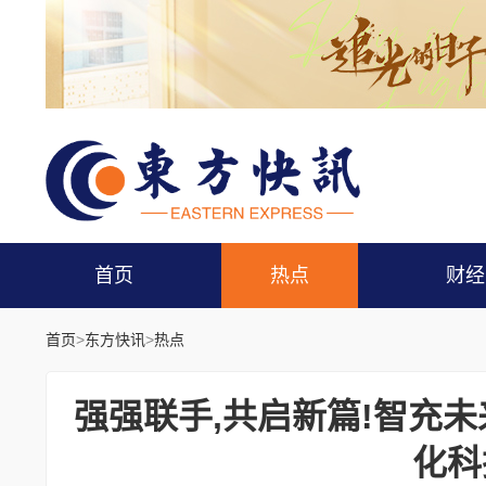
首页
热点
财经
首页
>
东方快讯
>
热点
强强联手,共启新篇!智充
化科