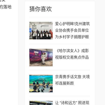
的落地
猜你喜欢
爱心护明眸!克州建筑
业协会携手会员单位
为乡村学子捐赠护眼
灯
《哈尔滨女人》成影
视版权交易焦点作品
京青携手话文旅 天境
祁连展新颜
让 “诗和远方” 照进现