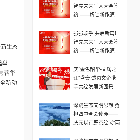
智充未来千人大会签
约 ——解锁新能源
+文化科技融合新生
态
强强联手,共启新篇!
智充未来千人大会签
合新生态
约 ——解锁新能源
+文化科技融合新生
重举
态
庆“金色韶华-文润之
与蓉华
江”盛会 诚愿文企携
入全新动
手共绘发展新图景
深践生态文明思想 勇
担四中全会使命——
庆元以荒野茶绘就“两
山”转化新图景