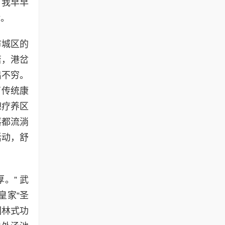
。我早早
验。
市城区的
峦，港岔
出不穷。
了传统康
憩疗养区
落都流淌
活动，舒
。” 武
皇家“圣
园林式功