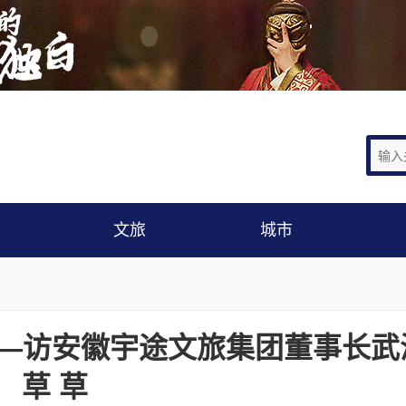
文旅
城市
 ——访安徽宇途文旅集团董事长武
草 草