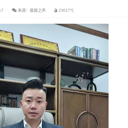
17
来源：晨报之声
23017℃