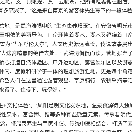
谧之地，支一顶帐篷、煮一壶暖茶，把所有喧嚣抛在脑后
有多高兴了。”这是来自南京的游客徐先生写下的一段体
地，是武海涛眼中的 “生态康养璞玉”。在安徽省明光
林草相依的美丽景色。山峦环绕着湖水，湖水又缠绕着山
誉为“华东呼伦贝尔”，人文历史源远流长，传说故事层
人逃离喧嚣的绝佳去处。” 武海涛侃侃而谈，营地摒弃
精心打造自然体验区、户外运动区、露营娱乐区以及游
休闲、度假和研学于一体的理想旅游胜地，更是每个角
们希望人们在这里通过露营观星、草原骑行、农耕采摘等
来得了、住得下、玩得好’。”
生+文化体验”。“凤阳是明文化发源地，温泉资源得天独厚
碱性泉水，富含钾、锶等多种有益微量元素，传承着明代
理念，将温泉养生与皇家礼仪、传统中医相结合，打造了