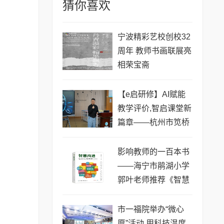
猜你喜欢
宁波精彩艺校创校32
周年 教师书画联展亮
相荣宝斋
【e启研修】AI赋能
教学评价,智启课堂新
篇章——杭州市笕桥
小学三鹰成长营专项
培训
影响教师的一百本书
——海宁市鹃湖小学
郭叶老师推荐《智慧
沟通——有滋有味做
班主任》
市一福院举办“微心
愿”活动 用科技温度