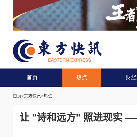
首页
热点
财经
首页
>
东方快讯
>
热点
让 "诗和远方" 照进现实