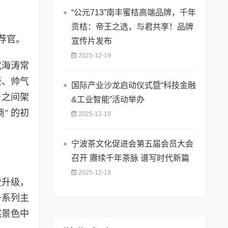
“公元713”南丰蜜桔高端品牌，千年
贡桔：帝王之选，与君共享！品牌
荐官。
宣传片发布
2025-12-19
武海涛常
轻、帅气
国际产业沙龙启动仪式暨“科技金融
乡之间架
&工业智能”活动举办
” 的初
2025-12-19
宁波茶文化促进会第五届会员大会
召开 赓续千年茶脉 谱写时代新篇
2025-12-19
费升级，
一系列主
然景色中