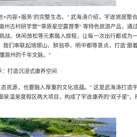
地+内容+服务’的完整生态。” 武海涛介绍，宇途旅居整
“徽州古村研学营”“草原星空露营季” 等特色旅游产品，通
挑战、休闲放松等元素融入旅程，让每一次出行都成为
，我们串联起琅琊山、醉翁亭、明中都等景点，打造‘跟
懂滁州的千年文脉。”
养：打造沉浸式康养空间
态资源，也要融入厚重的文化底蕴。” 这是武海涛打造
泉温泉度假区两大项目，构成了宇途康养的“双子星”，形