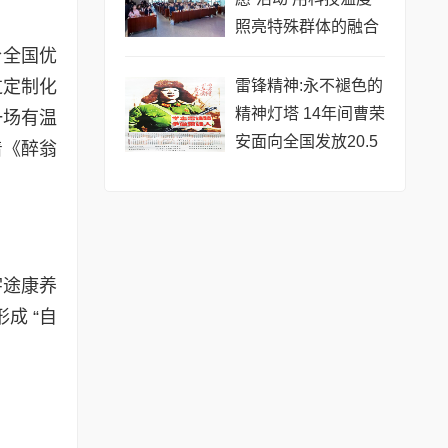
照亮特殊群体的融合
之路
合全国优
雷锋精神:永不褪色的
过定制化
精神灯塔 ​14年间曹荣
一场有温
安面向全国发放20.5
着《醉翁
万份雷锋年历画
宇途康养
成 “自