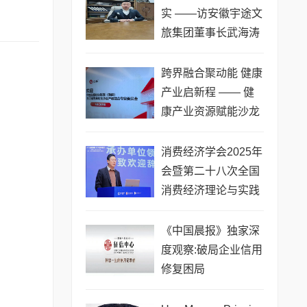
实 ——访安徽宇途文
旅集团董事长武海涛
草 草
​跨界融合聚动能 健康
产业启新程 —— 健
康产业资源赋能沙龙
在仁和万家圆满举办
消费经济学会2025年
会暨第二十八次全国
消费经济理论与实践
研讨会成功举办
《中国晨报》独家深
度观察:破局企业信用
修复困局