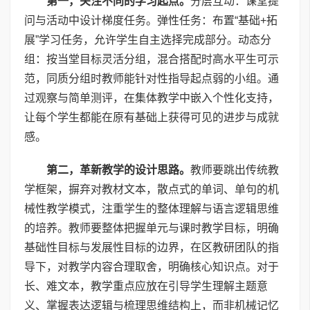
第一，关注不同的学习起点。
分层互动：课堂提
问与活动中设计梯度任务。弹性任务：布置“基础+拓
展”学习任务，允许学生自主选择完成部分。动态分
组：按当堂目标灵活分组，混合搭配时高水平生可示
范，同质分组时教师能针对性指导起点弱的小组。通
过观察与简单测评，在集体教学中嵌入个性化支持，
让每个学生都能在原有基础上获得可见的进步与成就
感。
第二，革新教学的设计思路。
教师要跳出传统教
学框架，摒弃对教材文本，散点式的单词、单句的机
械性教学模式，注重学生的整体理解与语言逻辑思维
的培养。教师要整体把握单元与课时教学目标，明确
基础性目标与发展性目标的边界，在区教研团队的指
导下，对教学内容合理取舍，明确核心知识点。对于
长、难文本，教学重点应放在引导学生理解主题意
义、掌握表达逻辑与梳理思维结构上，而非机械记忆