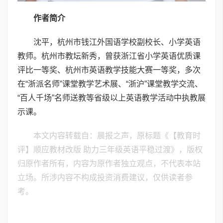
作者简介
沈平，杭州市钱江外国语学校副校长、小学英语
教师。杭州市教坛新秀，曾获浙江省小学英语优质课
评比一等奖、杭州市英语教学技能大赛一等奖，多次
在“浙派名师”课堂教学艺术展、“浙沪”课堂教学交流、
“百人千场”名师送教等省级以上英语教学活动中执教展
示课。
本文内容转载自：晨报之声，原标题《【教育时
评】顺应教材改版 助力三年级英语平稳过渡》，版权
归原作者所有，内容为原作者独立观点，不代表本站
立场。所涉内容不构成投资消费建议，仅供读者参
考。