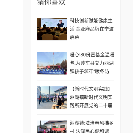
猜你喜欢
科技创新赋能健康生
活 金亚麻品牌在宁波
启幕
暖心!80份壹基金温暖
包,为莎车县艾力西湖
镇孩子筑牢“暖冬防
线”
【新时代文明实践】
湘湖镇新时代文明实
践所开展党的二十届
四中全会精神宣讲活
动
湘湖镇:法治春风拂乡
村 法润民心促和谐