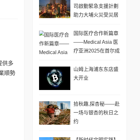
司啟動緊急支援計劃
助力大埔火災受災居
民身心康復
国际医疗合作新篇章
——Medical Asia 医
疗亚洲2025在首尔成
功举办
提供多
山姆上海浦东东店盛
業順勢
大开业
拾秋趣,探杏秘——赴
一场与银杏的秋日之
约
【新时代文明实践】