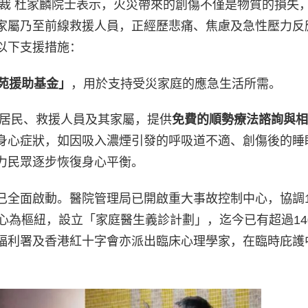
總裁 杜家麟院士表示，火災帶來的創傷不僅是物質的損失
家屬乃至前線救援人員，正經歷悲痛、焦慮及急性壓力反
以下支援措施：
苑援助基金」
，用於支持受災家庭的應急生活所需。
居民、救援人員及其家屬，提供
免費的順勢療法諮詢與相
身心症狀，如因吸入濃煙引發的呼吸道不適、創傷後的睡
力民眾逐步恢復身心平衡。
已全面啟動。醫院管理局已開啟重大事故控制中心，協調1
心為樞紐，設立「家庭醫生義診計劃」，迄今已有超過14
福利署及香港紅十字會亦派出臨床心理學家，在臨時庇護