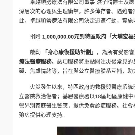
卓越順勢療法有限公司董事 洪子晴爵士及
深層次的心理與生理衝擊。許多倖存者、遇難者
此，卓越順勢療法有限公司決定迅速行動，實施
捐贈
1,00
0
,
000.00
元到特區政府「大埔宏福
啟動
「身心康復援助計劃」
，為所有受影響
療法醫療服務
。該項服務將重點關注災後常見的
礙、焦慮情緒等，旨在與公立醫療體系互補，助
火災發生以來，特區政府的救援與醫療系統
立醫院救治傷者；基層醫療署以18區地區康健中
營界別家庭醫生響應，提供免費診症服務。社會
殮房提供心理支持。