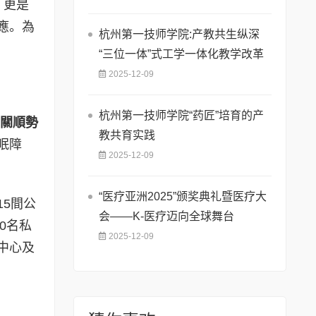
，更是
應。為
杭州第一技师学院:产教共生纵深
“三位一体”式工学一体化教学改革
2025-12-09
杭州第一技师学院“药匠”培育的产
關順勢
教共育实践
眠障
2025-12-09
“医疗亚洲2025”颁奖典礼暨医疗大
5間公
会——K-医疗迈向全球舞台
0名私
2025-12-09
中心及