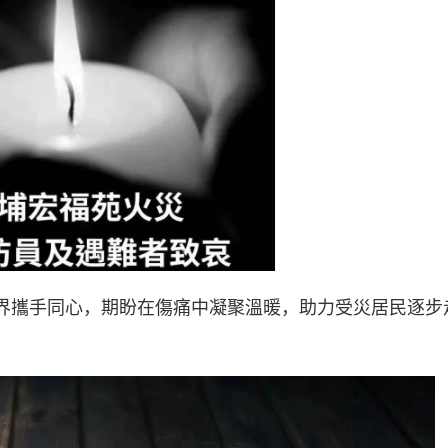
界攜手同心，期盼在傷痛中凝聚溫暖，助力受災居民逐步