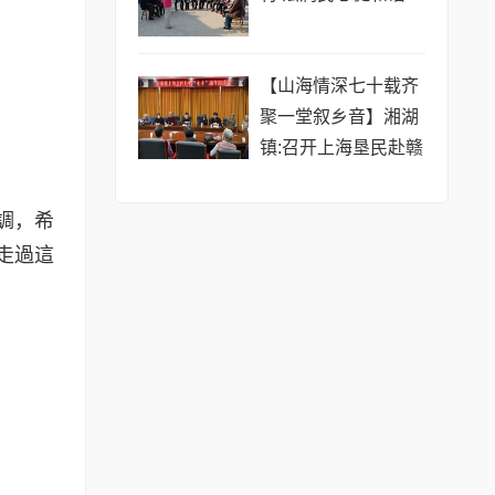
【山海情深七十载齐
聚一堂叙乡音】湘湖
镇:召开上海垦民赴赣
70周年座谈会
調，希
走過這