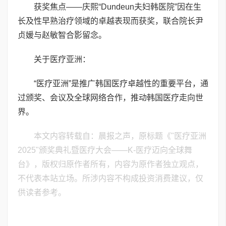
获奖焦点——庆熙“Dundeun夫妇韩医院”因在生
长及性早熟治疗领域的卓越表现而获奖，联合院长尹
贞媛与赵敏智合影留念。
关于医疗亚洲：
“医疗亚洲”是推广韩国医疗卓越性的重要平台，通
过颁奖、会议及全球网络合作，推动韩国医疗走向世
界。
本文内容转载自：晨报之声，原标题《"医疗亚洲
2025"颁奖典礼暨医疗大会——K-医疗迈向全球舞
台》，版权归原作者所有，内容为原作者独立观点，
不代表本站立场。所涉内容不构成投资消费建议，仅
供读者参考。