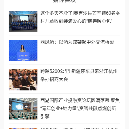
猜你喜欢
这个冬天不冷了!英吉沙县芒辛镇60名乡
村儿童收到装满爱心的“慈善暖心包”
西凤酒：以酒为媒架起中外交流桥梁
跨越5200公里! 新疆莎车县来浙江杭州
举办招商大会
西湖国际产业投融资论坛圆满落幕 聚焦
“青年创业+她力量”,资智共融点燃创新
引擎