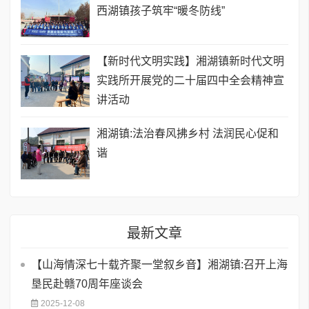
西湖镇孩子筑牢“暖冬防线”
【新时代文明实践】湘湖镇新时代文明
实践所开展党的二十届四中全会精神宣
讲活动
湘湖镇:法治春风拂乡村 法润民心促和
谐
最新文章
【山海情深七十载齐聚一堂叙乡音】湘湖镇:召开上海
垦民赴赣70周年座谈会
2025-12-08