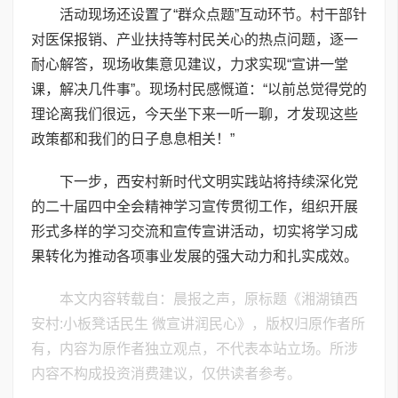
活动现场还设置了“群众点题”互动环节。村干部针
对医保报销、产业扶持等村民关心的热点问题，逐一
耐心解答，现场收集意见建议，力求实现“宣讲一堂
课，解决几件事”。现场村民感慨道：“以前总觉得党的
理论离我们很远，今天坐下来一听一聊，才发现这些
政策都和我们的日子息息相关！”
下一步，西安村新时代文明实践站将持续深化党
的二十届四中全会精神学习宣传贯彻工作，组织开展
形式多样的学习交流和宣传宣讲活动，切实将学习成
果转化为推动各项事业发展的强大动力和扎实成效。
本文内容转载自：晨报之声，原标题《湘湖镇西
安村:小板凳话民生 微宣讲润民心》，版权归原作者所
有，内容为原作者独立观点，不代表本站立场。所涉
内容不构成投资消费建议，仅供读者参考。