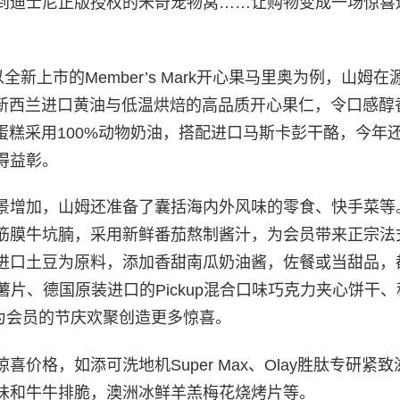
到迪士尼正版授权的米奇宠物窝……让购物变成一场惊喜
新上市的Member’s Mark开心果马里奥为例，山姆在
加新西兰进口黄油与低温烘焙的高品质开心果仁，令口感醇
k草莓蛋糕采用100%动物奶油，搭配进口马斯卡彭干酪，今年
得益彰。
景增加，山姆还准备了囊括海内外风味的零食、快手菜等
筋膜牛坑腩，采用新鲜番茄熬制酱汁，为会员带来正宗法
进口土豆为原料，添加香甜南瓜奶油酱，佐餐或当甜品，
薯片、德国原装进口的Pickup混合口味巧克力夹心饼干
都为会员的节庆欢聚创造更多惊喜。
价格，如添可洗地机Super Max、Olay胜肽专研紧致
味和牛牛排脆，澳洲冰鲜羊羔梅花烧烤片等。