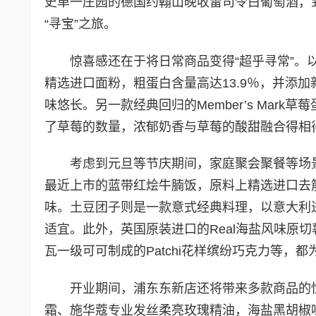
史单一庄园的德国约翰山晚收雷司令白葡萄酒，
“寻宝”之旅。
惊喜感还在于将日常商品变得“超乎寻常”。以全
精选进口面粉，粗蛋白含量高达13.9％，并添
味悠长。另一款经典回归的Member’s Mar
了草莓的数量，浓郁奶香与草莓的酸甜融合得相
考虑到元旦等节庆期间，家庭聚会聚餐等场
最近上市的蓝带红烩牛腩饭，原料上精选进口去
味。土豆团子则是一款意式经典料理，以意大利
适宜。此外，英国原装进口的Real海盐风味原切
瓦一级可可制成的Patchi花样缤纷巧克力等，
开业期间，浦东东新店还将带来多款商品的惊喜
霜、施华蔻专业发丝柔亮玫瑰精油，海盐黑胡椒