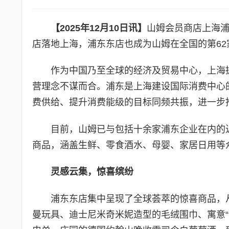
【
2025
年
1
2
月
10
日讯】
山姆会员商店上海浦
店落地上海，浦东东店也成为山姆在全国的第62
作为中国乃至全球的经济及贸易中心，上海
营理念不谋而合。浦东是上海建设国际消费中心
费供给、提升消费能级的目标同频共振，进一步推
目前，山姆已与包括十余家浦东企业在内的近
商品，涵盖生鲜、零食酒水、母婴、家居日用等
灵感云集，惊喜缤纷
浦东东店集中呈现了全球荟萃的惊喜商品，从
曼玩具、迪士尼米奇米妮造型的毛绒围巾、寓意“