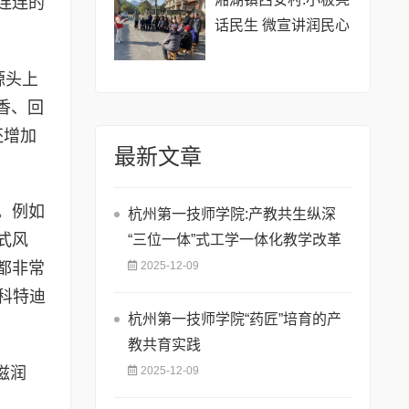
连连的
话民生 微宣讲润民心
源头上
香、回
还增加
最新文章
。例如
杭州第一技师学院:产教共生纵深
式风
“三位一体”式工学一体化教学改革
2025-12-09
都非常
、科特迪
杭州第一技师学院“药匠”培育的产
教共育实践
滋润
2025-12-09