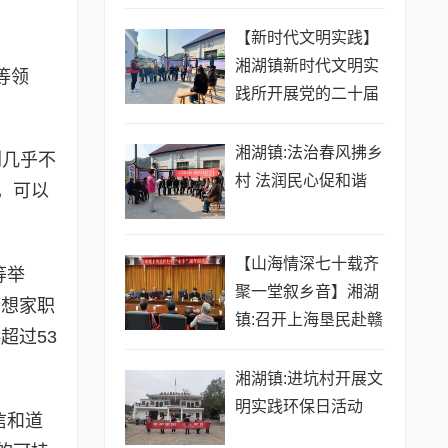
【新时代文明实践】
湘湖镇新时代文明实
等领
践所开展党的二十届
四中全会精神宣讲活
动
湘湖镇:法治春风拂乡
剂几乎不
村 法润民心促和谐
，可以
【山海情深七十载齐
等举
聚一堂叙乡音】湘湖
梦想家职
镇:召开上海垦民赴赣
超过53
70周年座谈会
​湘湖镇:进坑村开展文
明实践环保日活动
信和道