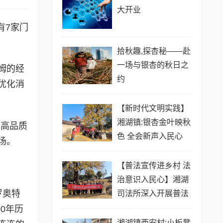
大开业
有7家门
拾秋趣,探杏秘——赴
一场与银杏的秋日之
姆的经
约
优化消
【新时代文明实践】
湘湖镇:银杏金叶映秋
款高品质
色 全会新声入民心
场。
【​普法宣传进乡村 法
治意识入民心】湘湖
罗奥特
司法所深入开展普法
宣传活动
0年历
湘湖镇西安村:小板凳