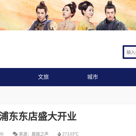
文旅
城市
浦东东店盛大开业
05
来源：晨报之声
27133℃