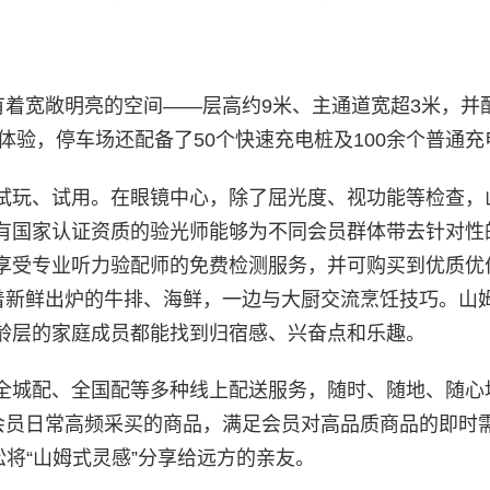
有着宽敞明亮的空间——层高约9米、主通道宽超3米，并
体验，停车场还配备了50个快速充电桩及100余个普通充
试玩、试用。在眼镜中心，除了屈光度、视功能等检查，
有国家认证资质的验光师能够为不同会员群体带去针对性
享受专业听力验配师的免费检测服务，并可购买到优质优
受着新鲜出炉的牛排、海鲜，一边与大厨交流烹饪技巧。山
龄层的家庭成员都能找到归宿感、兴奋点和乐趣。
全城配、全国配等多种线上配送服务，随时、随地、随心
种会员日常高频采买的商品，满足会员对高品质商品的即时
松将“山姆式灵感”分享给远方的亲友。