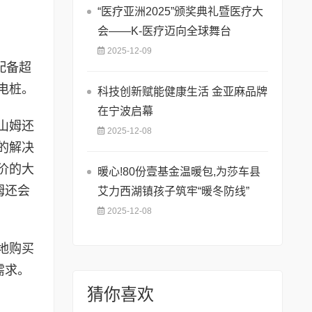
“医疗亚洲2025”颁奖典礼暨医疗大
会——K-医疗迈向全球舞台
2025-12-09
配备超
电桩。
科技创新赋能健康生活 金亚麻品牌
在宁波启幕
山姆还
2025-12-08
的解决
价的大
暖心!80份壹基金温暖包,为莎车县
姆还会
艾力西湖镇孩子筑牢“暖冬防线”
2025-12-08
地购买
需求。
猜你喜欢