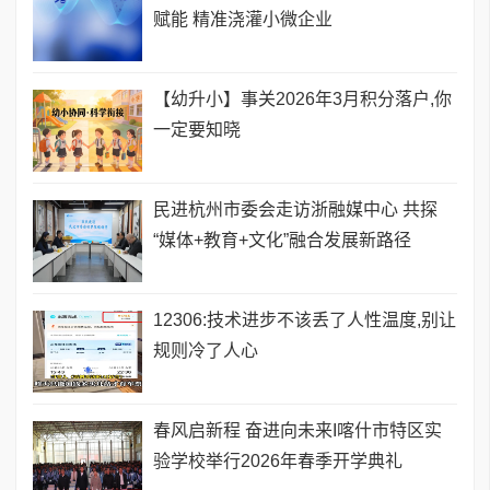
赋能 精准浇灌小微企业
【幼升小】事关2026年3月积分落户,你
一定要知晓
民进杭州市委会走访浙融媒中心 共探
“媒体+教育+文化”融合发展新路径
12306:技术进步不该丢了人性温度,别让
规则冷了人心
春风启新程 奋进向未来I喀什市特区实
验学校举行2026年春季开学典礼