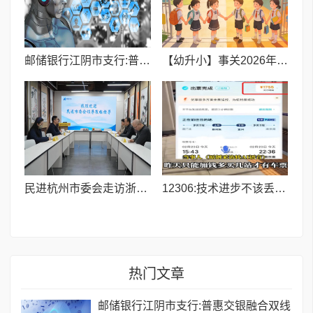
邮储银行江阴市支行:普惠交银融合双线赋能 精准浇灌小微企业
【幼升小】事关2026年3月积分落户,你一定要知晓
民进杭州市委会走访浙融媒中心 共探“媒体+教育+文化”融合发展新路径
12306:技术进步不该丢了人性温度,别让规则冷了人心
热门文章
邮储银行江阴市支行:普惠交银融合双线