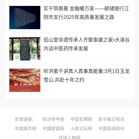
实干筑根基 金融暖万家——邮储银行江
阴市支行2025年高质量发展之路
侣山堂非遗传承人齐聚泰康之家•大清谷
共话中医药传承发展
听洪紫千讲真人真事真能量:3月1日玉龙
雪山,共赴十年之约
友情链接：
经济参考报
中国名牌网
新华每日电讯
中国城市网
中国财富网
人民论坛网
中国新闻周刊
环球人物网