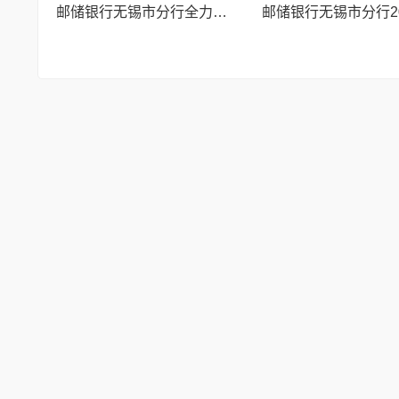
邮储银行无锡市分行全力护航“强富美高”新无锡建设