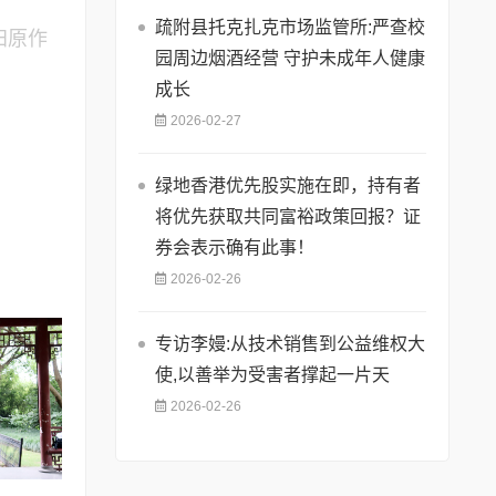
疏附县托克扎克市场监管所:严查校
归原作
园周边烟酒经营 守护未成年人健康
成长
2026-02-27
绿地香港优先股实施在即，持有者
将优先获取共同富裕政策回报？证
券会表示确有此事！
2026-02-26
专访李嫚:从技术销售到公益维权大
使,以善举为受害者撑起一片天
2026-02-26