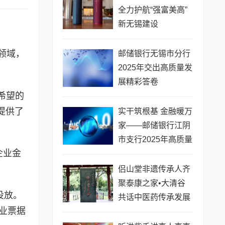
全力护航“强富美高”
新无锡建设
领域，
邮储银行无锡市分行
2025年交出高质量发
展精彩答卷
希望的
提供了
实干筑根基 金融暖万
家——邮储银行江阴
市支行2025年高质量
企业金
发展之路
侣山堂非遗传承人齐
聚泰康之家•大清谷
投放。
共话中医药传承发展
业票据