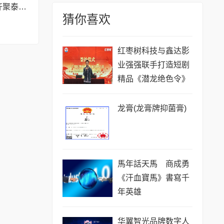
侣山堂非遗传承人齐聚泰康之家•大清谷 共话中医药传承发展
猜你喜欢
红枣树科技与鑫达影
业强强联手打造短剧
精品《潜龙绝色令》
三部曲
龙膏(龙膏牌抑菌膏)
馬年話天馬 商成勇
《汗血寶馬》書寫千
年英雄
华翼智光品牌数字人