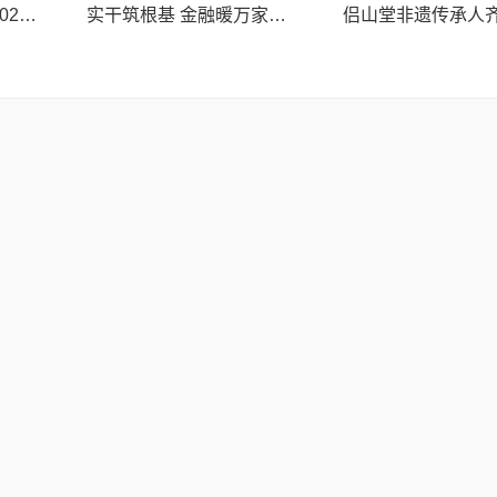
邮储银行无锡市分行2025年交出高质量发展精彩答卷
实干筑根基 金融暖万家——邮储银行江阴市支行2025年高质量发展之路