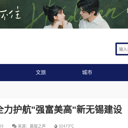
文旅
城市
力护航"强富美高"新无锡建设
03
来源：晨报之声
32473℃