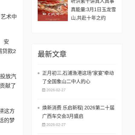
听洪紫千讲真人真事
真能量:3月1日玉龙雪
、艺术中
山,共赴十年之约
、安
揭贷款2
最新文章
正月初三,石浦渔港这场“家宴”牵动
年投放汽
了全国象山二中人的心
暖贡献了
2026-02-27
焕新消费 乐启新程| 2026第二十届
耕这方
广西车交会3月盛启
活的梦
2026-02-27