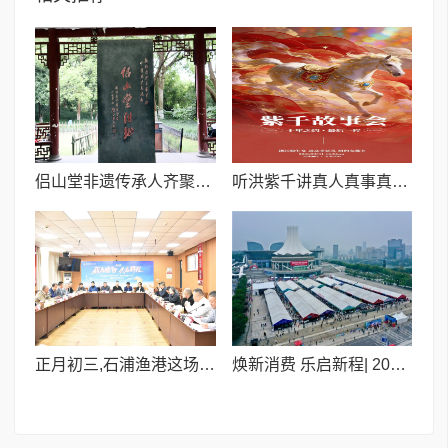
侣山堂非遗传承人齐聚泰康之家•大清谷 共话中医药传承发展
听洪紫千讲真人真事真能量:3月1日玉龙雪山,共赴十年之约
正月初三,石浦渔港这场“家宴”牵动了全国象山二中人的心
焕新消费 乐启新程| 2026第二十届广西车交会3月盛启