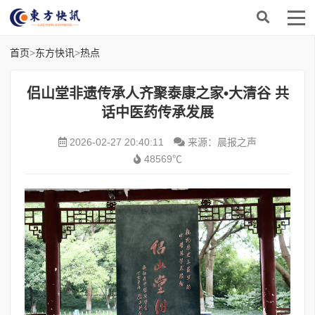
首页
>
东方快讯
>
热点
侣山堂非遗传承人齐聚泰康之家•大清谷 共
话中医药传承发展
2026-02-27 20:40:11
来源：晨报之声
48569℃