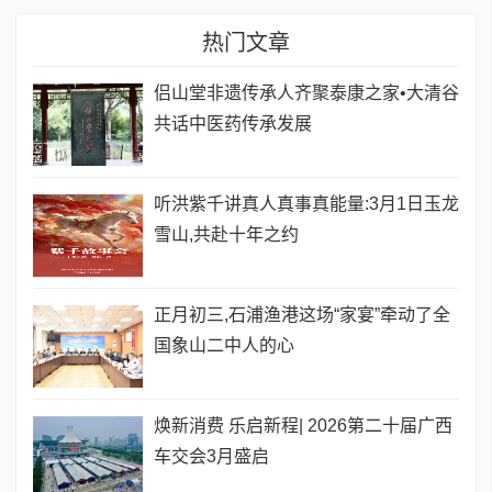
热门文章
侣山堂非遗传承人齐聚泰康之家•大清谷
共话中医药传承发展
听洪紫千讲真人真事真能量:3月1日玉龙
雪山,共赴十年之约
正月初三,石浦渔港这场“家宴”牵动了全
国象山二中人的心
焕新消费 乐启新程| 2026第二十届广西
车交会3月盛启