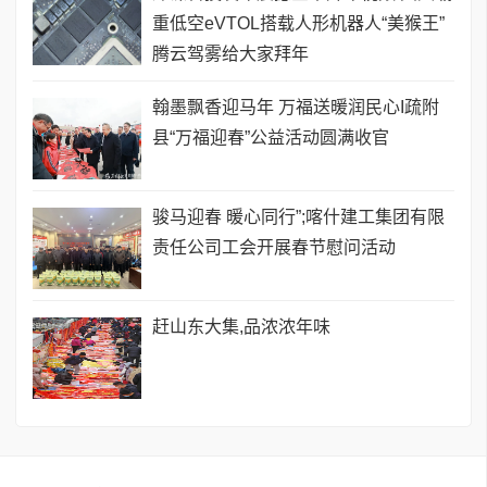
重低空eVTOL搭载人形机器人“美猴王”
腾云驾雾给大家拜年
翰墨飘香迎马年 万福送暖润民心I疏附
县“万福迎春”公益活动圆满收官
骏马迎春 暖心同行”;喀什建工集团有限
责任公司工会开展春节慰问活动
赶山东大集,品浓浓年味