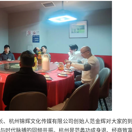
社长、杭州锦辉文化传媒有限公司创始人范金辉对大家的
动与时代脉搏的同频共振。杭州是范蠡功成身退、经商致