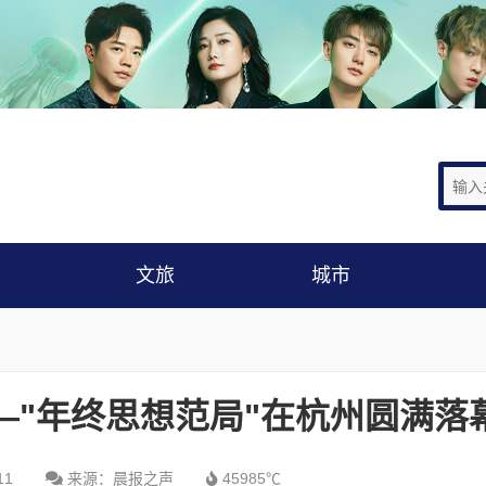
文旅
城市
—"年终思想范局"在杭州圆满落
11
来源：晨报之声
45985℃