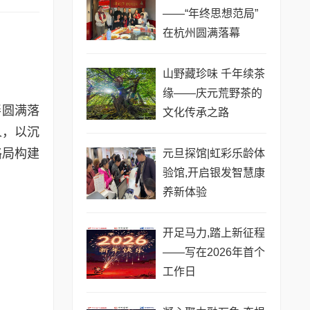
——“年终思想范局”
在杭州圆满落幕
山野藏珍味 千年续茶
缘——庆元荒野茶的
畔圆满落
文化传承之路
人，以沉
格局构建
元旦探馆|虹彩乐龄体
验馆,开启银发智慧康
养新体验
开足马力,踏上新征程
——写在2026年首个
工作日