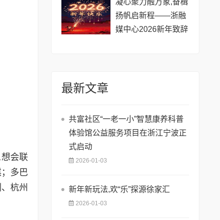
凝心聚力融万象,奋楫
扬帆启新程——浙融
媒中心2026新年致辞
最新文章
共富社区“一老一小”智慧康养科普
体验馆公益服务项目在浙江宁波正
式启动
思想会联
2026-01-03
琪；多巴
渊、杭州
新年新玩法,欢“乐”探源徐家汇
2026-01-03