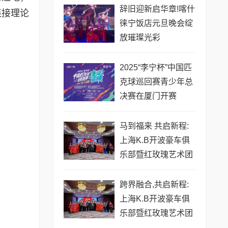
辞旧迎新启华章!喀什
连接理论
徕宁饭店元旦晚会绽
放璀璨光彩
2025“李宁杯”中国匹
克球巡回赛青少年总
决赛在厦门开赛
马到福来 共启新程:
上海K.B开波豪车俱
乐部暨红玫瑰艺术团
跨年晚宴璀璨落幕
跨界融合,共启新程:
上海K.B开波豪车俱
乐部暨红玫瑰艺术团
跨年晚宴璀璨落幕