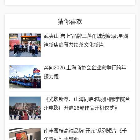
猜你喜欢
武夷山“岩上”品牌三落甬城创纪录,星湖
湾新店启幕共绘茶文化新篇
奔向2026,上海商协会企业家举行跨年
接力跑
《光影新章、山海同启:陆羽国际学院台
州电影厂开启26部作品开机仪式》
南丰蜜桔高端品牌“开元”系列短片《千
年贡桔》主题曲