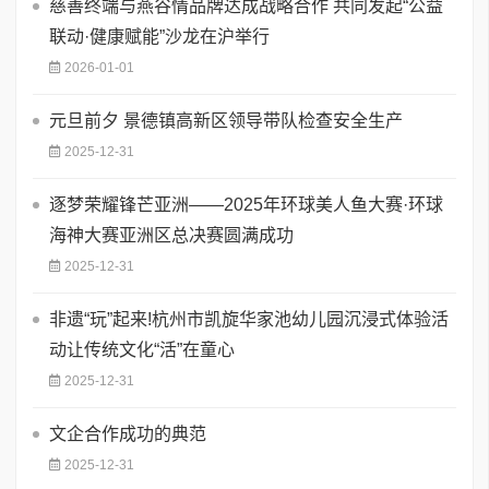
慈善终端与燕谷情品牌达成战略合作 共同发起“公益
联动·健康赋能”沙龙在沪举行
2026-01-01
元旦前夕 景德镇高新区领导带队检查安全生产
2025-12-31
逐梦荣耀锋芒亚洲——2025年环球美人鱼大赛·环球
海神大赛亚洲区总决赛圆满成功
2025-12-31
​非遗“玩”起来!杭州市凯旋华家池幼儿园沉浸式体验活
动让传统文化“活”在童心
2025-12-31
文企合作成功的典范
2025-12-31