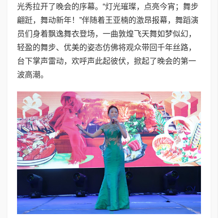
光秀拉开了晚会的序幕。“灯光璀璨，点亮今宵；舞步
翩跹，舞动新年！”伴随着王亚楠的激昂报幕，舞蹈演
员们身着飘逸舞衣登场，一曲敦煌飞天舞如梦似幻，
轻盈的舞步、优美的姿态仿佛将观众带回千年丝路，
台下掌声雷动，欢呼声此起彼伏，掀起了晚会的第一
波高潮。