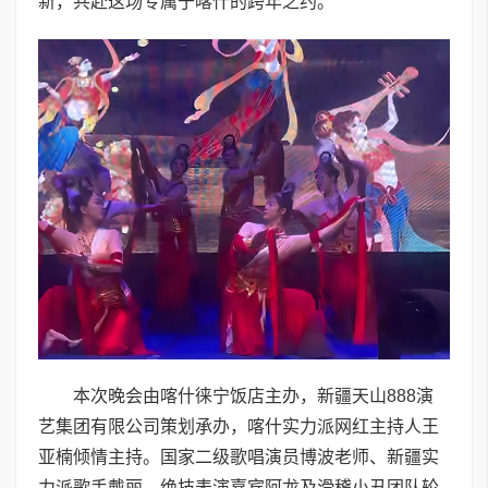
新，共赴这场专属于喀什的跨年之约。
本次晚会由喀什徕宁饭店主办，新疆天山888演
艺集团有限公司策划承办，喀什实力派网红主持人王
亚楠倾情主持。国家二级歌唱演员博波老师、新疆实
力派歌手戴丽、绝技表演嘉宾阿龙及滑稽小丑团队轮