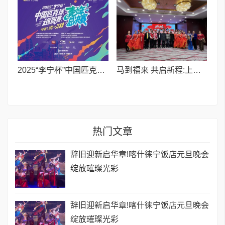
2025“李宁杯”中国匹克球巡回赛青少年总决赛在厦门开赛
马到福来 共启新程:上海K.B开波豪车俱乐部暨红玫瑰艺术团跨年晚宴璀璨落幕
热门文章
辞旧迎新启华章!喀什徕宁饭店元旦晚会
绽放璀璨光彩
辞旧迎新启华章!喀什徕宁饭店元旦晚会
绽放璀璨光彩