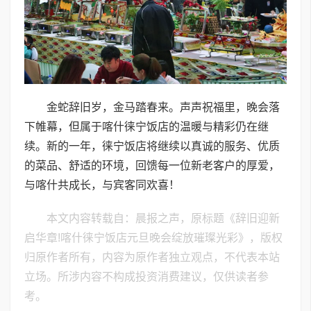
金蛇辞旧岁，金马踏春来。声声祝福里，晚会落
下帷幕，但属于喀什徕宁饭店的温暖与精彩仍在继
续。新的一年，徕宁饭店将继续以真诚的服务、优质
的菜品、舒适的环境，回馈每一位新老客户的厚爱，
与喀什共成长，与宾客同欢喜！
本文内容转载自：晨报之声，原标题《辞旧迎新
启华章!喀什徕宁饭店元旦晚会绽放璀璨光彩》，版权
归原作者所有，内容为原作者独立观点，不代表本站
立场。所涉内容不构成投资消费建议，仅供读者参
考。