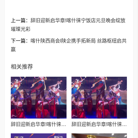
上一篇：
辞旧迎新启华章!喀什徕宁饭店元旦晚会绽放
璀璨光彩
下一篇：
喀什陕西商会I陕企携手拓新局 丝路枢纽启共
赢
相关推荐
辞旧迎新启华章!喀什徕宁饭店元旦晚会绽放璀璨光彩
辞旧迎新启华章!喀什徕宁饭店元旦晚会绽放璀璨光彩