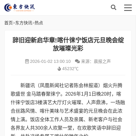
首页
>
东方快讯
>
热点
辞旧迎新启华章!喀什徕宁饭店元旦晚会绽
放璀璨光彩
2026-01-02 13:00:10
来源：晨报之声
45232℃
新疆讯（凤凰新闻社记者陈会林报道）烟火升腾
歌盛世 金马踏春聚徕宁。2026年1月1日晚20时，喀
什徕宁饭店3楼演艺大厅灯火璀璨、人声鼎沸，一场融
合丝路风情、喀什美味与艺术盛宴的元旦晚会在此浓
情上演。饭店全体工作人员及亲属、新老客户与社会
各界友人共300余人欢聚一堂，在欢歌笑语中辞旧迎