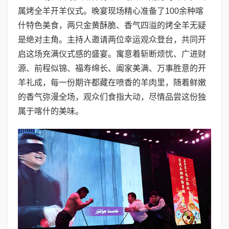
属烤全羊开羊仪式。晚宴现场精心准备了100余种喀
什特色美食，两只金黄酥脆、香气四溢的烤全羊无疑
是绝对主角。主持人邀请两位幸运观众登台，共同开
启这场充满仪式感的盛宴。寓意着斩断烦忧、广进财
源、前程似锦、福寿绵长、阖家美满、万事胜意的开
羊礼成，每一份期许都藏在喷香的羊肉里，随着鲜嫩
的香气弥漫全场，观众们食指大动，尽情品尝这份独
属于喀什的美味。