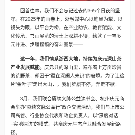
回首往事，我们不会忘记过去的365个日夜的坚
守。在2025年的画卷上，浙融媒中心以笔墨为犁，以
镜头为眼，以平台为桥，在产业助农、教育赋能、文
化传承、书画展览的沃土上深耕不辍，绘就了一幅多
元并进、步履铿锵的奋斗图景——
这一年，我们情系浙西大地，持续为庆元深山茶
产业发展赋能。
庆元县的深山里，遍布着上万亩珍贵
的荒野茶，却困于“藏在深闺人未识”的窘境。为了让这
片“金叶子”走出大山，，我们步履不停，奔走不歇：
3月，我们联合赓续文脉公益读书会、杭州庆元商
会举办“赓续文脉公益行”政企交流活动，我们与上市公
司高管、行业协会代表和政企负责人，以“深度对话
+实地探访”的模式，共商庆元生态产业融合发展新路
径。