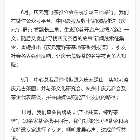
6月，庆元荒野茶推介会在杭宁温三地举行，我们
在微信公众号平台、中国晨报及数十家网站推送《庆
元“荒野茶”香飘长三角，生态珍茗开启产业振兴路》一
文，随后又发出“寻找庆元茶香的故事”新闻线索征集
令，重磅推出《庆元荒野茶基地茶系列报道》，引发
社会各界强烈反响，让庆元荒野茶的名字被更多人知
晓；
9月，中心总裁吕帅带队进入庆元深山，实地考察
庆元古茶园，并与茶文化研究会、杭州市庆元商会及
茶企代表座谈，探寻融媒体赋能产业发展的路径；
11月，我们牵头揭牌成立“产业共富，臻野茶
盟”，10余家茶企携手同行，我们对部分联盟茶企和两
位特邀专家进行了专访，倾听发展心声，达成前行共
识。