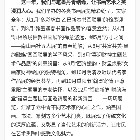
这一年，我们与笔墨丹青结缘，让书画艺术之美
浸润人心。
我们举办的各类书画展览精彩纷呈，贯穿
全年：从1月“多彩华章 乙巳新春书画联展”的翰墨迎
新，到3月“翰墨迎春书画作品展”的春意盎然；从4月
“妙相绘境佛教书画展”的禅意悠远，到5月“方寸之间
——南山画社五人展”的青春笔触；从6月“共富共美·墨
韵融媒”国画联展的学子风采，到8月“喜迎财神主题艺
术作品展”的创意纷呈；从9月“西泠媛韵・财星焕彩”女
画家财神绘展的独特视角，到10月明清及近现代名家
作品展的经典荟萃，再到10月重阳节“翰墨寄情·画意
重阳”主题展的尊老情怀，以及12月“福启新岁·财韵满
堂”福运主题挂历画邀请展的迎新氛围……一场场展
览，汇聚了老中青不同艺术家的心血之作，涵盖国
画、书法、篆刻等多个艺术门类，既展现了传统文化
的深厚底蕴，又彰显了当代艺术的创新活力，让市民
在艺术熏陶中感受文化魅力。