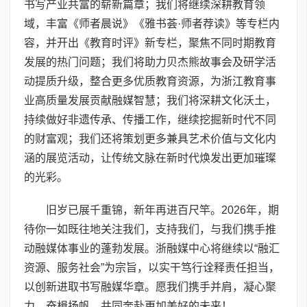
书写产业共富的崭新篇章；我们将继续深耕教育领
域，丰富《师者晨说》《雅书荟·师者荐读》等专栏内
容，并开出《教育时评》新专栏，聚焦不同时期教育
发展的热门问题；我们将助力贝杰熊故事会及研学活
动提质升级，整合更多优质教育资源，为浙江教育事
业高质量发展贡献融媒智慧；我们将深耕文化沃土，
持续做好非遗传承、传播工作，继续挖掘新时代不同
的财富观；我们还将策划更多兼具艺术价值与文化内
涵的展览活动，让传统文脉在新时代焕发出更加璀璨
的光彩。
旧岁已展千重锦，新年再进百尺竿。2026年，期
待你一如既往地关注我们，支持我们，与我们携手推
动融媒体事业的蓬勃发展。浙融媒中心将继续以“融汇
资源、服务社会”为宗旨，以实干笃行诠释责任担当，
以创新进取书写融媒华章。愿我们携手并肩，凝心聚
力，奋楫扬帆，共同奔赴更加美好的未来！