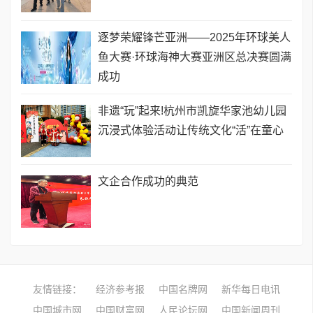
逐梦荣耀锋芒亚洲——2025年环球美人
鱼大赛·环球海神大赛亚洲区总决赛圆满
成功
​非遗“玩”起来!杭州市凯旋华家池幼儿园
沉浸式体验活动让传统文化“活”在童心
文企合作成功的典范
友情链接：
经济参考报
中国名牌网
新华每日电讯
中国城市网
中国财富网
人民论坛网
中国新闻周刊