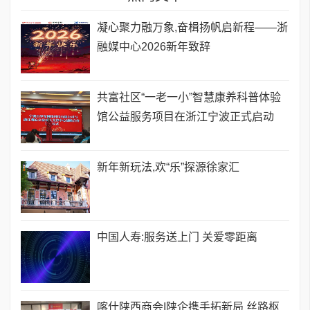
凝心聚力融万象,奋楫扬帆启新程——浙
融媒中心2026新年致辞
共富社区“一老一小”智慧康养科普体验
馆公益服务项目在浙江宁波正式启动
新年新玩法,欢“乐”探源徐家汇
中国人寿:服务送上门 关爱零距离
喀什陕西商会I陕企携手拓新局 丝路枢