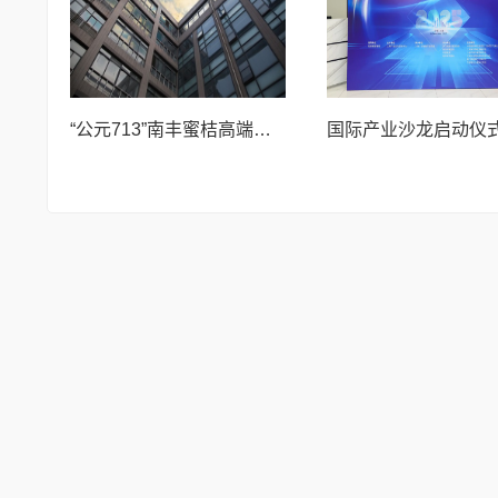
“公元713”南丰蜜桔高端品牌，千年贡桔：帝王之选，与君共享！品牌宣传片发布