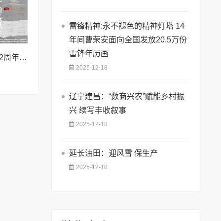
雷锋精神:永不褪色的精神灯塔 ​14
年间曹荣安面向全国发放20.5万份
雷锋年历画
宁波精彩艺校创校32周年 教师书画联展亮相荣宝斋
2025-12-18
辽宁建昌：“数商兴农”赋能乡村振
兴 续写丰收叙事
2025-12-18
延长油田：迎风雪 保生产
2025-12-18