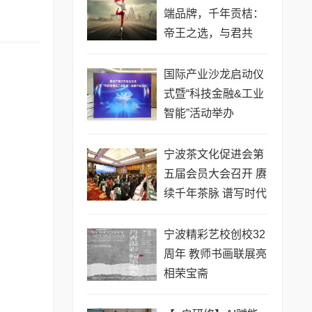
端品牌，千年贡桔：
帝王之选，与君共
享！品牌宣传片发布
国际产业沙龙启动仪
式暨“科技金融&工业
智能”活动举办
宁波茶文化促进会第
五届会员大会召开 赓
续千年茶脉 谱写时代
新篇
宁波精彩艺校创校32
周年 教师书画联展亮
相荣宝斋