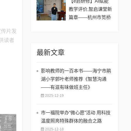
【e启研修】AI赋能
教学评价,智启课堂新
篇章——杭州市笕桥
小学三鹰成长营专项
宣传片发
培训
供读者
最新文章
影响教师的一百本书——海宁市鹃
湖小学郭叶老师推荐《智慧沟通
——有滋有味做班主任》
2025-12-19
市一福院举办“微心愿”活动 用科技
温度照亮特殊群体的融合之路
2025-12-18