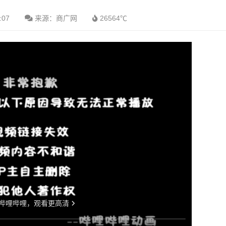
:07
来源：商广网
26564℃