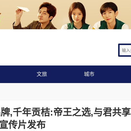
文旅
城市
品牌,千年贡桔:帝王之选,与君共享
宣传片发布