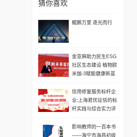
猜你喜欢
鲲鹏万里 逐光而行
金亚麻助力民生ESG
社区生态建设 植物欧
米伽-3赋能健康新蓝
图
信用修复服务标杆企
业:上海君优征信的标
杆实践与综合实力评
析
影响教师的一百本书
——海宁市海昌初级