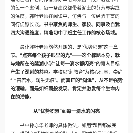
的每一个案例、每一条建议都带着泥土的芬芳与实践
的温度。郭叶老师在阅读中，仿佛与一位经验丰富的
同行促膝长谈。
书中聚焦的师生、家校、同事及自我
四大沟通维度，精准切中了班主任工作的核心场域。
最让郭叶老师豁然开朗的，是“优势积累”这一章
节。
“点亮每个孩子眼里的光”——这个标题本身，就
与她所在的鹃湖小学“让每一滴水都闪亮”的育人目标
产生了深刻的共鸣。
学校以“润教育”为核心理念，崇尚
“上善若水，润生无痕”。
而真正的“润泽”，从不是强势
的灌输，而是如细雨般发现、肯定并激发每个生命内
在的潜能。
从“优势积累”到每一滴水的闪亮
书中孙亦华老师的具体做法，如用“题目都做完