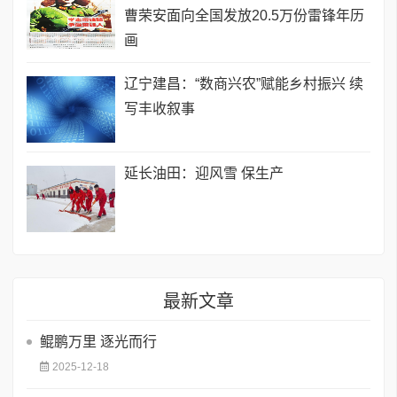
曹荣安面向全国发放20.5万份雷锋年历
画
辽宁建昌：“数商兴农”赋能乡村振兴 续
写丰收叙事
延长油田：迎风雪 保生产
最新文章
鲲鹏万里 逐光而行
2025-12-18