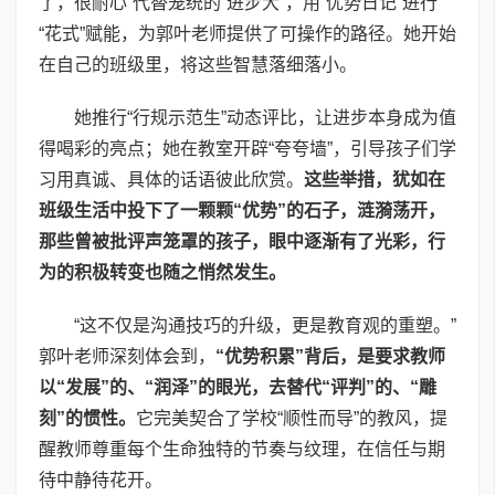
了，很耐心”代替笼统的“进步大”，用“优势日记”进行
“花式”赋能，为郭叶老师提供了可操作的路径。她开始
在自己的班级里，将这些智慧落细落小。
她推行“行规示范生”动态评比，让进步本身成为值
得喝彩的亮点；她在教室开辟“夸夸墙”，引导孩子们学
习用真诚、具体的话语彼此欣赏。
这些举措，犹如在
班级生活中投下了一颗颗“优势”的石子，涟漪荡开，
那些曾被批评声笼罩的孩子，眼中逐渐有了光彩，行
为的积极转变也随之悄然发生。
“这不仅是沟通技巧的升级，更是教育观的重塑。”
郭叶老师深刻体会到，
“优势积累”背后，是要求教师
以“发展”的、“润泽”的眼光，去替代“评判”的、“雕
刻”的惯性。
它完美契合了学校“顺性而导”的教风，提
醒教师尊重每个生命独特的节奏与纹理，在信任与期
待中静待花开。