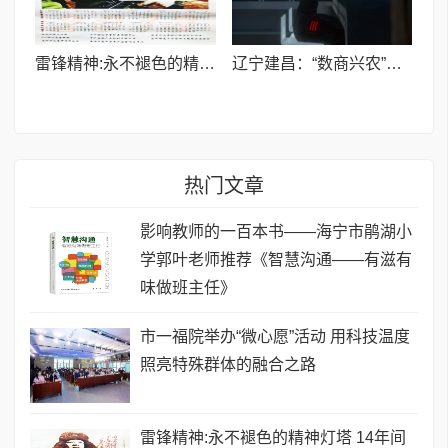
雷锋精神:永不褪色的精神灯塔 ​14年间曹荣安面向全国发放20.5万份雷锋年历画
辽宁建昌：“数商兴农”赋能乡村振兴 续写丰收叙事
热门文章
影响教师的一百本书——海宁市鹃湖小
学郭叶老师推荐《智慧沟通——有滋有
味做班主任》
市一福院举办“微心愿”活动 用科技温度
照亮特殊群体的融合之路
雷锋精神:永不褪色的精神灯塔 ​14年间