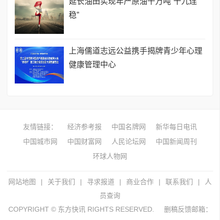
延长油田实现年产原油千万吨“十九连
稳”
上海儒道志远公益携手揭牌青少年心理
健康管理中心
友情链接：
经济参考报
中国名牌网
新华每日电讯
中国城市网
中国财富网
人民论坛网
中国新闻周刊
环球人物网
网站地图
|
关于我们
|
寻求报道
|
商业合作
|
联系我们
|
人
员查询
COPYRIGHT © 东方快讯 RIGHTS RESERVED.
删稿反馈邮箱：