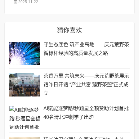
2025-11-22
猜你喜欢
守生态底色 筑产业高地——庆元荒野茶
循标杆经验的高质量发展之路
茶香万里,共筑未来——庆元荒野茶展示
馆昨日开馆,“产业共富 臻野茶盟”正式成
立
AI赋能逐梦路!秒题星全额赞助计划首批
40名清北冲刺学子出炉