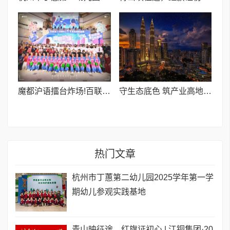
魔都沪语擂台炸场!百联滨江11周年玩出复古新浪潮
守生态底色 筑产业高地——庆元荒野茶循标杆经验的高质量发展之路
热门文章
杭州市丁蕙第二幼儿园2025学年第一学
期幼儿参观实践基地
青山映征途，红旗证初心 | 江铜集团·20