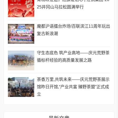
25井冈山马拉松圆满举行
魔都沪语擂台炸场!百联滨江11周年玩出
复古新浪潮
守生态底色 筑产业高地——庆元荒野茶
循标杆经验的高质量发展之路
茶香万里,共筑未来——庆元荒野茶展示
馆昨日开馆,“产业共富 臻野茶盟”正式成
立