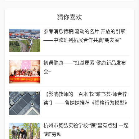
猜你喜欢
参考消息特稿|流动的名片 开放的引擎
——中欧班列拓展合作共赢“朋友圈”
初遇健康——“虹基原素”健康新品发布
会~
【影响教师的一百本书:“雅书荟·师者荐
读”】——鲁婧婧推荐《福格行为模型》
杭州市笕弘实验学校:“蔗”里有点甜 一起
“趣”劳动