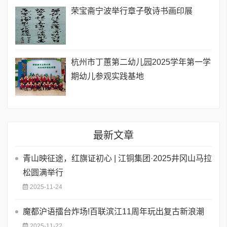
荣宝斋宁波举行章子敬诗书画印展
杭州市丁蕙第二幼儿园2025学年第一学
期幼儿参观实践基地
最新文章
青山映征途，红旗证初心 | 江铜集团·2025井冈山马拉
松圆满举行
2025-11-24
魔都沪语擂台炸场!百联滨江11周年玩出复古新浪潮
2025-11-22