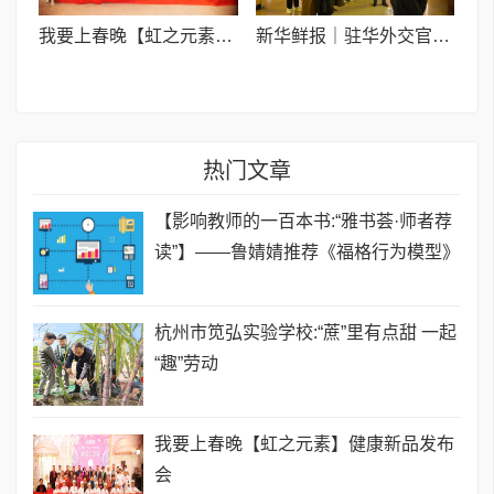
我要上春晚【虹之元素】健康新品发布会
新华鲜报｜驻华外交官参访陕西：感知奋进、开放、创新的中国
热门文章
【影响教师的一百本书:“雅书荟·师者荐
读”】——鲁婧婧推荐《福格行为模型》
杭州市笕弘实验学校:“蔗”里有点甜 一起
“趣”劳动
我要上春晚【虹之元素】健康新品发布
会