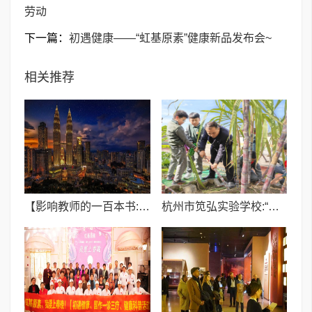
劳动
下一篇：
初遇健康——“虹基原素”健康新品发布会~
相关推荐
【影响教师的一百本书:“雅书荟·师者荐读”】——鲁婧婧推荐《福格行为模型》
杭州市笕弘实验学校:“蔗”里有点甜 一起“趣”劳动