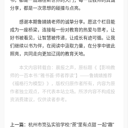
书，都是一扇通往新世界的大门；每一位教师的真诚
分享，都是一次思想的碰撞与点亮。
感谢本期鲁婧婧老师的诚挚分享。愿这个栏目能
成为一座桥梁，连接每一份对教育的热爱与思考，让
好书被看见，让智慧被传递，让成长有迹可循。让我
们继续以书为伴，在阅读中汲取力量，在分享中彼此
照亮，共同走向更加辽阔的教育天地。
本文内容转载自：晨报之声，原标题《【影响教
师的一百本书:"雅书荟·师者荐读"】——鲁婧婧推荐
《福格行为模型》》，版权归原作者所有，内容为原
作者独立观点，不代表本站立场。所涉内容不构成投
资消费建议，仅供读者参考。
上一篇：
杭州市笕弘实验学校:“蔗”里有点甜 一起“趣”