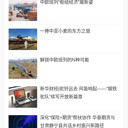
中欧班列“枢纽经济”展新姿
一捧中亚小麦的东方之旅
解锁中欧班列的N种可能
新华财经|驼铃远去 风笛响起——“钢铁
驼队”续写开放新篇章
深化“保险+期货”帮扶协作 华泰期货与
甘肃静宁县共话乡村振兴新路径