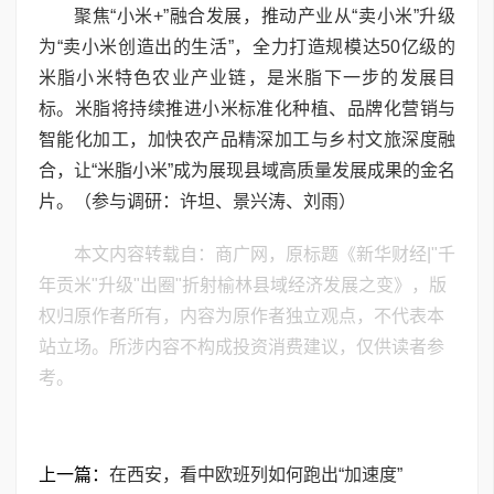
聚焦“小米+”融合发展，推动产业从“卖小米”升级
为“卖小米创造出的生活”，全力打造规模达50亿级的
米脂小米特色农业产业链，是米脂下一步的发展目
标。米脂将持续推进小米标准化种植、品牌化营销与
智能化加工，加快农产品精深加工与乡村文旅深度融
合，让“米脂小米”成为展现县域高质量发展成果的金名
片。（参与调研：许坦、景兴涛、刘雨）
本文内容转载自：商广网，原标题《新华财经|"千
年贡米"升级"出圈"折射榆林县域经济发展之变》，版
权归原作者所有，内容为原作者独立观点，不代表本
站立场。所涉内容不构成投资消费建议，仅供读者参
考。
上一篇：
在西安，看中欧班列如何跑出“加速度”