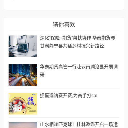
猜你喜欢
深化“保险+期货”帮扶协作 华泰期货与
甘肃静宁县共话乡村振兴新路径
华泰期货高管一行赴云南澜沧县开展调
研
掼蛋邀请赛开赛,为高手打call
山水相逢匹克球！桂林邀您开启一场运