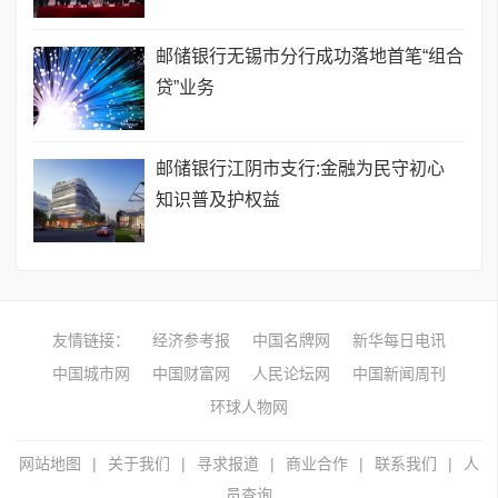
邮储银行无锡市分行成功落地首笔“组合
贷”业务
邮储银行江阴市支行:金融为民守初心
知识普及护权益
友情链接：
经济参考报
中国名牌网
新华每日电讯
中国城市网
中国财富网
人民论坛网
中国新闻周刊
环球人物网
网站地图
|
关于我们
|
寻求报道
|
商业合作
|
联系我们
|
人
员查询