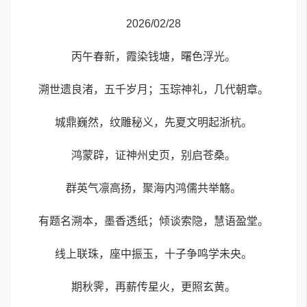
2026/02/28
丙午春新，霞染钱塘，曙色浮光。
溯世遗良渚，五千岁月；玉琮神礼，几代朝章。
城鼎巍然，纹雕秘义，先夏文明起浙杭。
鸿蒙辟，证神州史页，别启苍桑。
群英气凛高扬，聚海内鸿儒共举觞。
有题名溯本，墨香透纸；倾谈索隐，慧语盈堂。
线上联珠，座中振玉，十子争鸣学未央。
期秋霁，再薪传星火，更照玄黄。