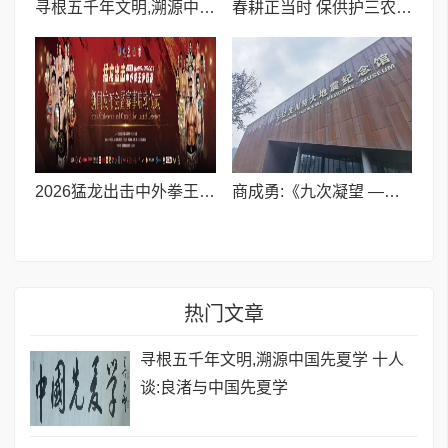
寻根五千年文明,溯源中国先夏学 十人谈:良渚与中国先夏学
春耕正当时 保供护三农 | 喀什世平农业(集团)全力护航春耕生产
2026猛龙出击中外拳王争霸赛(上海站)新闻发布会隆重举行
商成勇:《九次凝望 ——致一位在北川烙下足迹的老人》
热门文章
寻根五千年文明,溯源中国先夏学 十人
谈:良渚与中国先夏学