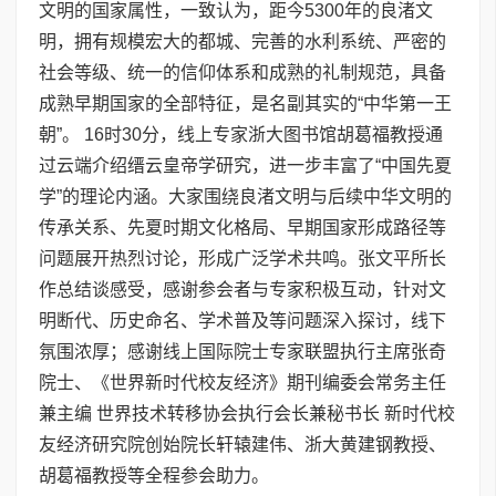
文明的国家属性，一致认为，距今5300年的良渚文
明，拥有规模宏大的都城、完善的水利系统、严密的
社会等级、统一的信仰体系和成熟的礼制规范，具备
成熟早期国家的全部特征，是名副其实的“中华第一王
朝”。 16时30分，线上专家浙大图书馆胡葛福教授通
过云端介绍缙云皇帝学研究，进一步丰富了“中国先夏
学”的理论内涵。大家围绕良渚文明与后续中华文明的
传承关系、先夏时期文化格局、早期国家形成路径等
问题展开热烈讨论，形成广泛学术共鸣。张文平所长
作总结谈感受，感谢参会者与专家积极互动，针对文
明断代、历史命名、学术普及等问题深入探讨，线下
氛围浓厚；感谢线上国际院士专家联盟执行主席张奇
院士、《世界新时代校友经济》期刊编委会常务主任
兼主编 世界技术转移协会执行会长兼秘书长 新时代校
友经济研究院创始院长轩辕建伟、浙大黄建钢教授、
胡葛福教授等全程参会助力。