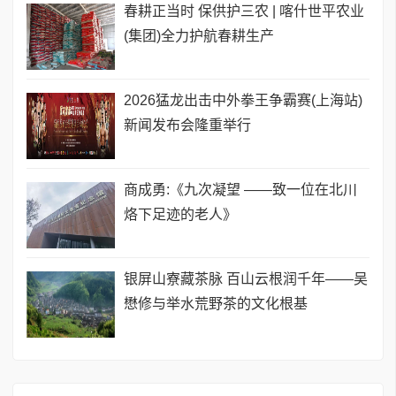
春耕正当时 保供护三农 | 喀什世平农业
(集团)全力护航春耕生产
2026猛龙出击中外拳王争霸赛(上海站)
新闻发布会隆重举行
商成勇:《九次凝望 ——致一位在北川
烙下足迹的老人》
银屏山寮藏茶脉 百山云根润千年——吴
懋修与举水荒野茶的文化根基