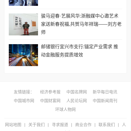
骏马迎春·艺展风华:浙融媒中心邀艺术
家送新春祝福,共贺马年祥瑞——刘方老
师
邮储银行宜兴市支行:锚定产业需求 推
动金融服务提质增效
友情链接：
经济参考报
中国名牌网
新华每日电讯
中国城市网
中国财富网
人民论坛网
中国新闻周刊
环球人物网
网站地图
|
关于我们
|
寻求报道
|
商业合作
|
联系我们
|
人