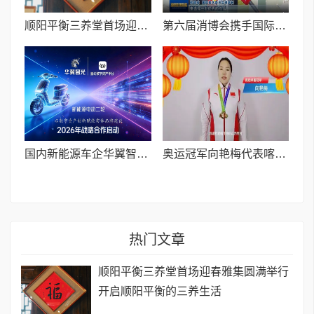
顺阳平衡三养堂首场迎春雅集圆满举行 开启顺阳平衡的三养生活
第六届消博会携手国际奥艺委 启动全球好物年度评选
国内新能源车企华翼智光与星幻数字资产平台达成战略合作
奥运冠军向艳梅代表喀什山西商会向全球晋商送马年祝福诚邀投资喀什
热门文章
顺阳平衡三养堂首场迎春雅集圆满举行
开启顺阳平衡的三养生活