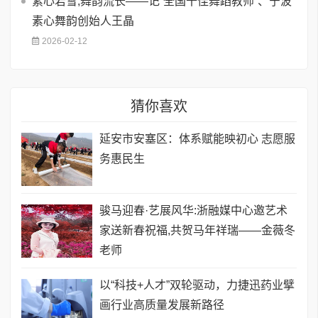
素心若雪,舞韵流长——记”全国十佳舞蹈教师”、宁波
素心舞韵创始人王晶
2026-02-12
猜你喜欢
延安市安塞区：体系赋能映初心 志愿服
务惠民生
骏马迎春·艺展风华:浙融媒中心邀艺术
家送新春祝福,共贺马年祥瑞——金薇冬
老师
以“科技+人才”双轮驱动，力捷迅药业擘
画行业高质量发展新路径