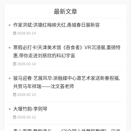
最新文章
作家洪斌:洪塘红梅映天红,甬城春日展新容
2026-02-14
寒假必打卡!天津美术馆《吞食者》VR沉浸展,重磅特
惠,带你走进刘慈欣的科幻宇宙
2026-02-14
骏马迎春·艺展风华:浙融媒中心邀艺术家送新春祝福,
共贺马年祥瑞——沈文荟老师
2026-02-13
大堰竹韵-​李则琴
2026-02-12