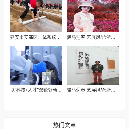
延安市安塞区：体系赋能映初心 志愿服务惠民生
骏马迎春·艺展风华:浙融媒中心邀艺术家送新春祝福,共贺马年祥瑞——金薇冬老师
以“科技+人才”双轮驱动，力捷迅药业擘画行业高质量发展新路径
骏马迎春·艺展风华:浙融媒中心邀艺术家送新春祝福,共贺马年祥瑞——刘方老师
热门文章