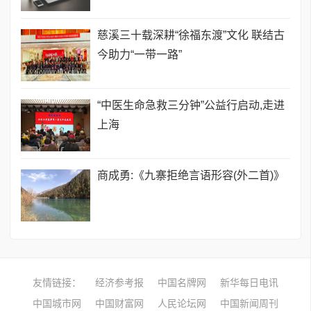
慈溪三十载深耕“徐福东渡”文化 联结古
今助力“一带一路”
“中医生命急救三分钟”公益行启动,走进
上海
商成勇:《九寨拒绝言语形容(外二首)》
友情链接：
经济参考报
中国名牌网
新华每日电讯
中国城市网
中国财富网
人民论坛网
中国新闻周刊