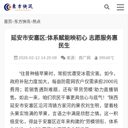
首页
>
东方快讯
>
热点
延安市安塞区:体系赋能映初心 志愿服务惠
民生
2026-02-12 14:20:08
来源：商广网
39546℃
“往昔种植苹果时，常担忧遭受冰雹灾害。如今，
政府补贴力度加大，每亩防雹网农户仅需承担2000元
费用；若销售遇到难题，还有‘带货劳模’助力直播销
售。如此一来，咱们农民干事更具信心与底气！”陕西
延安市安塞区沿河湾镇方家河的果农刘生明，望着枝
头果实饱满的苹果，言语之中满是欣慰之情。这一积
极变化，得益于安塞区近年来构建的“劳模领衔、体系