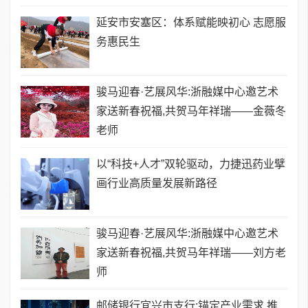
延安市安塞区：体系赋能映初心 志愿服
务惠民生
骏马迎春·艺展风华:浙融媒中心邀艺术
家送新春祝福,共贺马年祥瑞——金薇冬
老师
以“科技+人才”双轮驱动，力捷迅药业擘
画行业高质量发展新路径
骏马迎春·艺展风华:浙融媒中心邀艺术
家送新春祝福,共贺马年祥瑞——刘方老
师
邮储银行宜兴市支行:锚定产业需求 推