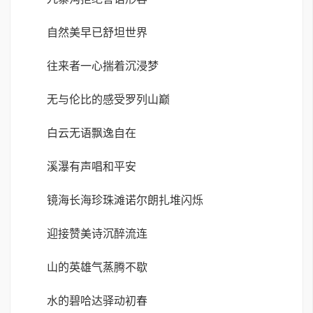
自然美早已舒坦世界
往来者一心揣着沉浸梦
无与伦比的感受罗列山巅
白云无语飘逸自在
溪瀑有声唱和平安
镜海长海珍珠滩诺尔朗扎堆闪烁
迎接赞美诗沉醉流连
山的英雄气蒸腾不歇
水的碧哈达驿动初春