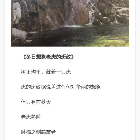
《冬日想象老虎的斑纹》
树正沟里，藏着一只虎
虎的斑纹据说盖过任何对华丽的想象
但只有在秋天
老虎熟睡
卧榻之侧羁旅者