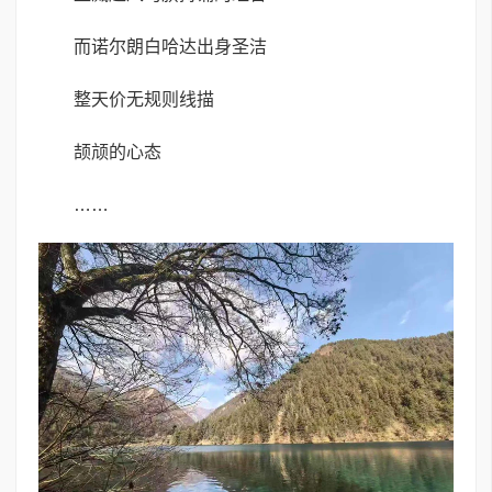
而诺尔朗白哈达出身圣洁
整天价无规则线描
颉颃的心态
……