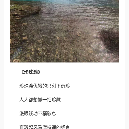
《珍珠滩》
珍珠滩优裕的只剩下奇珍
人人都想抓一把珍藏
漫眼跃动不稍歇息
直溅起风马旗持诵的经言