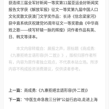
获连续三届全军好新闻一等奖第11届亚运会好新闻奖
报告文学获《解放军报》征文一等奖第九届中国人口
文化奖散文获澳门文学奖作品：长诗《信念梁家河》
获中直系统庆祝建党95周年征文一等奖歌曲《中华商
姓之歌——续写轩辕一脉的辉煌》词作者作品有英、
日、韩文等译本。
本文内容转载自：晨报之声，原标题《商成勇:
《九寨拒绝言语形容(外二首)》》，版权归原作者所
有，内容为原作者独立观点，不代表本站立场。所涉
内容不构成投资消费建议，仅供读者参考。
上一篇：
商成勇:《九寨拒絕言語形容(外二首)》
下一篇：
“中医生命急救三分钟”公益行启动,走进上海