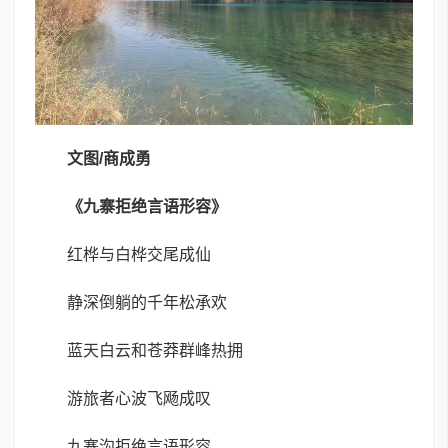
文
图
/
商成勇
《九寨拒绝言语形容》
红桦与白桦交尾成仙
静深倒躺的千年松承欢
蓝天白云和苍莽群峰热拥
游旅者心波飞飏成叹
九寨沟拒绝言语形容