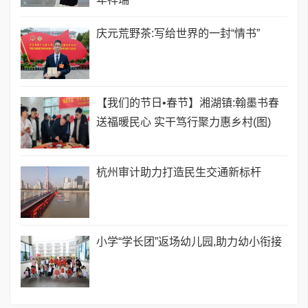
庆元荒野茶:写给世界的一封“情书”
【我们的节日•春节】湘湖镇:翰墨书春
送福暖民心 实干笃行聚力惠乡村(图)
​杭州审计助力打造民生交通新标杆
小学“学长团”返场幼儿园,助力幼小衔接