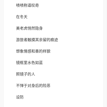
啧啧称道叹奇
在冬天
美老虎悄然隐身
游旅者触摸其余留的痕迹
想象情感和善的样貌
镜框里水色如蓝
照镜子的人
不惮于对身后的险恶
设防