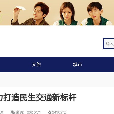
文旅
城市
力打造民生交通新标杆
10
来源：晨报之声
24902℃