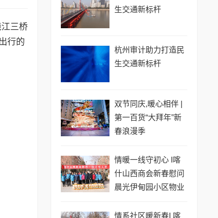
生交通新标杆
钱江三桥
出行的
杭州审计助力打造民
生交通新标杆
双节同庆,暖心相伴 |
第一百货“大拜年”新
春浪漫季
情暖一线守初心 I喀
什山西商会新春慰问
晨光伊甸园小区物业
员工
情系社区暖新春I 喀