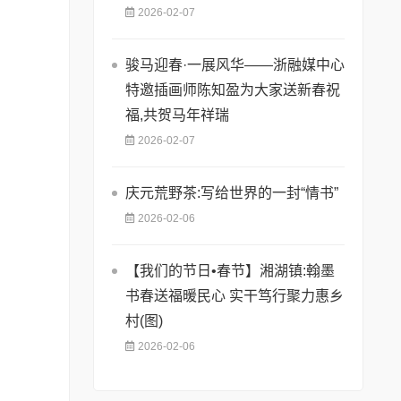
2026-02-07
骏马迎春·一展风华——浙融媒中心
特邀插画师陈知盈为大家送新春祝
福,共贺马年祥瑞
2026-02-07
庆元荒野茶:写给世界的一封“情书”
2026-02-06
【我们的节日•春节】湘湖镇:翰墨
书春送福暖民心 实干笃行聚力惠乡
村(图)
2026-02-06