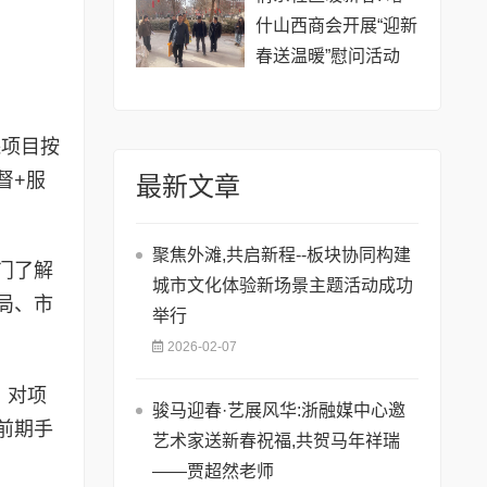
什山西商会开展“迎新
春送温暖”慰问活动
保项目按
督+服
最新文章
聚焦外滩,共启新程--板块协同构建
门了解
城市文化体验新场景主题活动成功
局、市
举行
2026-02-07
，对项
骏马迎春·艺展风华:浙融媒中心邀
前期手
艺术家送新春祝福,共贺马年祥瑞
——贾超然老师