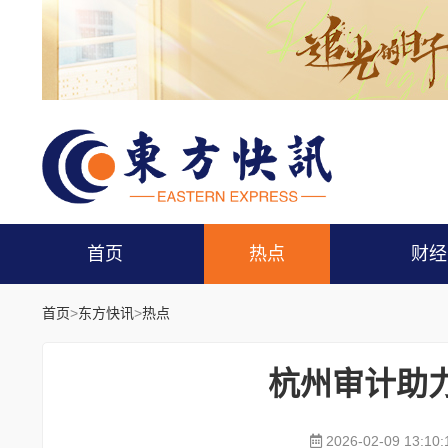
首页
热点
财经
首页
>
东方快讯
>
热点
杭州审计助
2026-02-09 13:10: