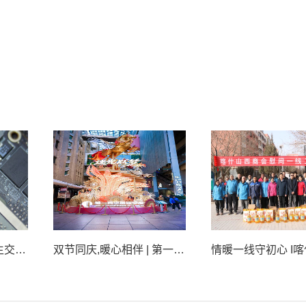
杭州审计助力打造民生交通新标杆
双节同庆,暖心相伴 | 第一百货“大拜年”新春浪漫季