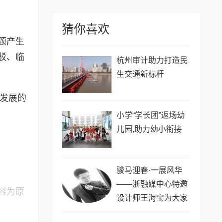
猜你喜欢
题产生
驳、临
​杭州审计助力打造民
生交通新标杆
市发展的
小学“学长团”返场幼
儿园,助力幼小衔接
骏马迎春·一展风华
——浙融媒中心特邀
容为原
设计师王海宝为大家
送新春祝福,共贺马年