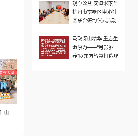
祥瑞
观心公益 安道米家与
杭州市拱墅区申沁社
区联合签约仪式成功
举行
汲取深山精华 重启生
命原力——“月影参
养”以东方智慧打造现
代健康方案
情暖一线守初心 I喀什山西商会新春慰问晨光伊甸园小区物业员工