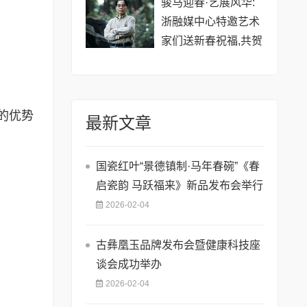
骏马迎春·艺展风华:
浙融媒中心特邀艺术
家们送新春祝福,共贺
马年祥瑞——刘文清
老师
的优势
最新文章
国瓷红叶“景德镇制·马年春碗”《春
启瓷韵 马跃福来》新品发布会举行
2026-02-04
古彝凰玉品牌发布会暨健康科技座
谈会成功举办
2026-02-04