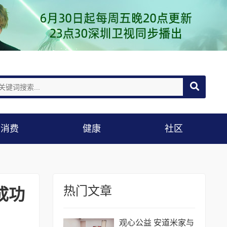
消费
健康
社区
热门文章
成功
观心公益 安道米家与