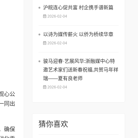
沪皖连心促共富 村企携手谱新篇
2026-02-04
以诗为媒传薪火 以侨为桥续华章
2026-02-04
骏马迎春·艺展风华:浙融媒中心特
邀艺术家们送新春祝福,共贺马年祥
瑞——夏有良老师
2026-02-04
观心公
一同出
猜你喜欢
，确保