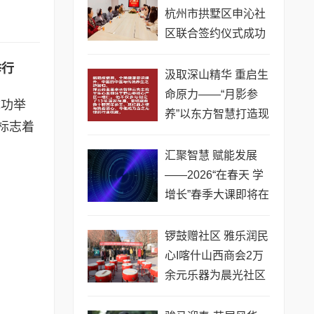
杭州市拱墅区申沁社
区联合签约仪式成功
举行
举行
汲取深山精华 重启生
命原力——“月影参
成功举
养”以东方智慧打造现
标志着
代健康方案
汇聚智慧 赋能发展
——2026“在春天 学
增长”春季大课即将在
宁波启幕
锣鼓赠社区 雅乐润民
心I喀什山西商会2万
余元乐器为晨光社区
文化建设添彩