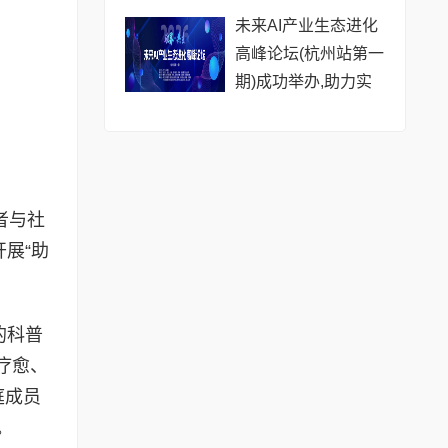
未来AI产业生态进化
高峰论坛(杭州站第一
期)成功举办,助力实
体行业拥抱智能变革
者与社
展“助
的科普
疗愈、
庭成员
。