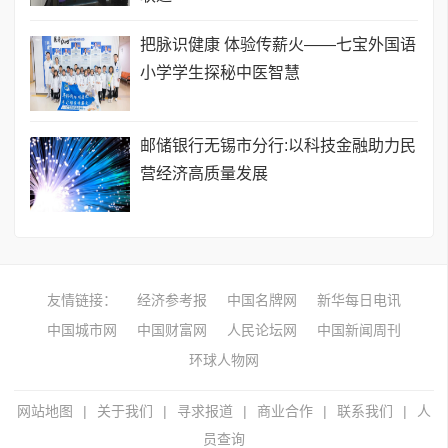
把脉识健康 体验传薪火——七宝外国语
小学学生探秘中医智慧
邮储银行无锡市分行:以科技金融助力民
营经济高质量发展
友情链接：
经济参考报
中国名牌网
新华每日电讯
中国城市网
中国财富网
人民论坛网
中国新闻周刊
环球人物网
网站地图
|
关于我们
|
寻求报道
|
商业合作
|
联系我们
|
人
员查询