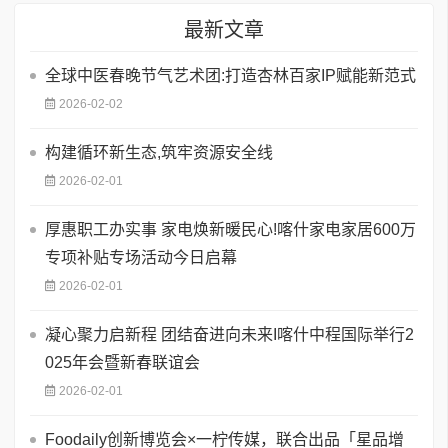
最新文章
全球中医春晚节气艺术团:打造杏林百家IP赋能新范式
2026-02-02
构建循环新生态,筑牢资源安全线
2026-02-01
厚惠职工办实事 家电焕新暖民心!喀什家电家居600万
专项补贴专场活动今日启幕
2026-02-01
凝心聚力启新程 团结奋进向未来I喀什中程国际举行2
025年会暨新春联谊会
2026-02-01
Foodaily创新博览会×一柠传媒，联合出品「星品增