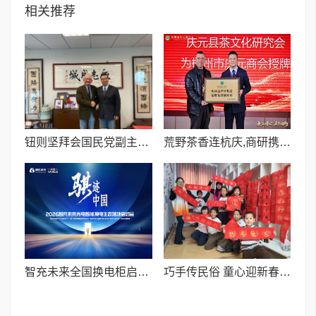
相关推荐
钮则坚拜会国民党副主席萧旭岑 探讨两岸民间交流新趋势
荒野茶香连杭庆,商研携手促共富——庆元县茶文化研究会授牌杭州市庆元商会
智充未来全国换电柜启动大会在山东安丘隆重举行
巧手传民俗 童心迎新春 ——73团春节主题小组活动圆满落幕