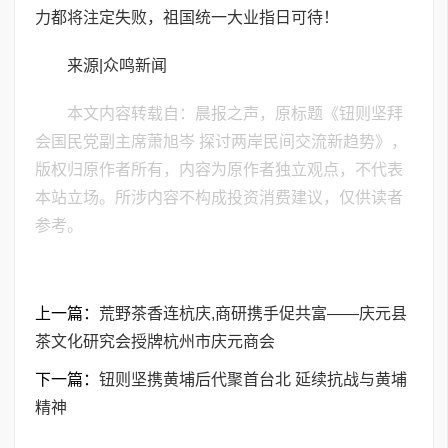
力都将注定失败，祖国统一大业指日可待！
来源|众鸣新闻
本文内容转载自：晨报之声，原标题《钮则坚拜
会国民党副主席萧旭岑 探讨两岸民间交流新趋势》，
版权归原作者所有，内容为原作者独立观点，不代表
本站立场。所涉内容不构成投资消费建议，仅供读者
参考。
上一篇：
荒野茶香连杭庆,商研携手促共富——庆元县
茶文化研究会授牌杭州市庆元商会
下一篇：
钮则坚携黄埔后代聚首台北 延续抗战与黄埔
精神