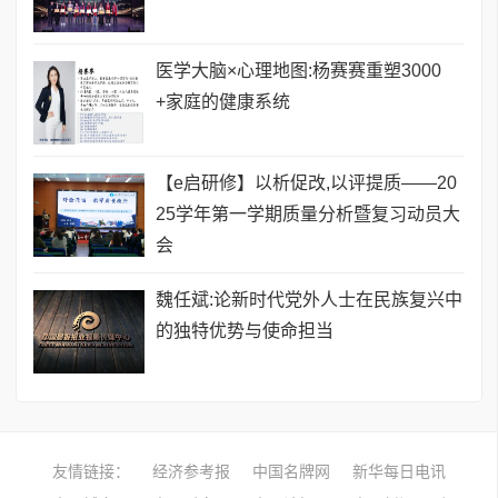
医学大脑×心理地图:杨赛赛重塑3000
+家庭的健康系统
【e启研修】以析促改,以评提质——20
25学年第一学期质量分析暨复习动员大
会
魏任斌:论新时代党外人士在民族复兴中
的独特优势与使命担当
友情链接：
经济参考报
中国名牌网
新华每日电讯