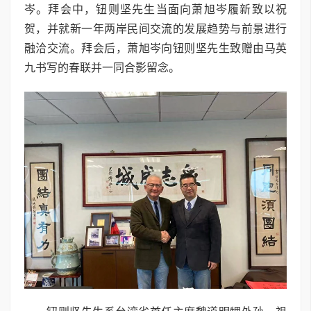
岑。拜会中，钮则坚先生当面向萧旭岑履新致以祝
贺，并就新一年两岸民间交流的发展趋势与前景进行
融洽交流。拜会后，萧旭岑向钮则坚先生致赠由马英
九书写的春联并一同合影留念。