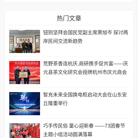
热门文章
钮则坚拜会国民党副主席萧旭岑 探讨两
岸民间交流新趋势
荒野茶香连杭庆,商研携手促共富——庆
元县茶文化研究会授牌杭州市庆元商会
智充未来全国换电柜启动大会在山东安
丘隆重举行
巧手传民俗 童心迎新春 ——73团春节
主题小组活动圆满落幕