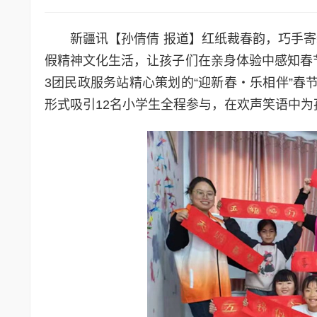
新疆讯【孙倩倩 报道】红纸裁春韵，巧手
假精神文化生活，让孩子们在亲身体验中感知春节
3团民政服务站精心策划的“迎新春・乐相伴”春
形式吸引12名小学生全程参与，在欢声笑语中