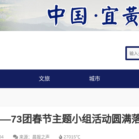
文旅
城市
——73团春节主题小组活动圆满
04
来源：晨报之声
27015℃