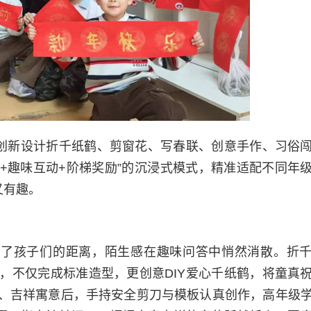
，创新设计折千纸鹤、剪窗花、写春联、创意手作、习俗
+趣味互动+阶梯奖励”的沉浸式模式，精准适配不同年
又有趣。
近了孩子们的距离，陌生感在趣味问答中悄然消散。折
，不仅完成标准造型，更创意DIY爱心千纸鹤，将童真
、吉祥寓意后，手持安全剪刀与模板认真创作，高年级