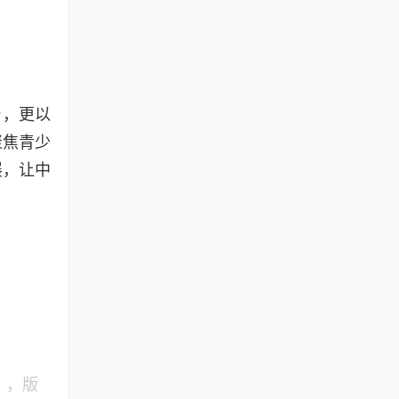
台，更以
聚焦青少
展，让中
》，版