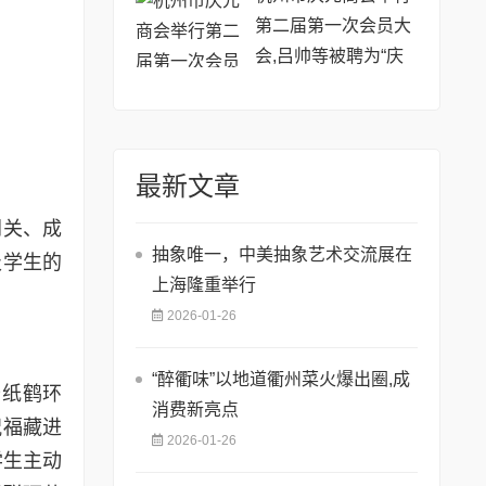
第二届第一次会员大
会,吕帅等被聘为“庆
元县荒野茶文化传播
大使”
最新文章
闯关、成
抽象唯一，中美抽象艺术交流展在
级学生的
上海隆重举行
2026-01-26
“醉衢味”以地道衢州菜火爆出圈,成
千纸鹤环
消费新亮点
祝福藏进
2026-01-26
学生主动