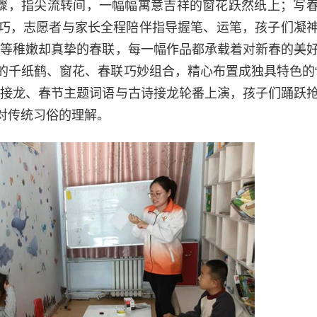
步骤，指尖流转间，一幅幅寓意吉祥的窗花跃然纸上；写
巧，志愿者与家长全程陪伴指导握笔、运笔，孩子们凝
运”等稚嫩却真挚的春联，每一幅作品都承载着对新春的美
的千纸鹤、窗花、春联巧妙组合，精心布置成独具特色的
俗接龙、春节主题词语与古诗接龙轮番上演，孩子们踊跃
对传统习俗的理解。