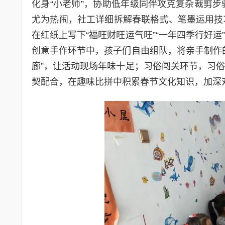
化身“小老师”，协助低年级同伴攻克复杂裁剪
尤为热闹，社工详细拆解春联格式、笔墨运用技
在红纸上写下“福旺财旺运气旺”“一年四季行好
创意手作环节中，孩子们自由组队，将亲手制作
廊”，让活动现场年味十足；习俗闯关环节，习
契配合，在趣味比拼中积累春节文化知识，加深