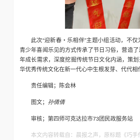
此次“迎新春・乐相伴”主题小组活动，不
青少年喜闻乐见的方式传承了节日习俗，营造了
年成长需求，深度挖掘传统节日文化内涵，策划
华优秀传统文化在新一代心中生根发芽、代代相
责任编辑；陈会林
图文；
孙倩倩
审核；第四师可克达拉市73团民政服务站
本文内容转载自：晨报之声，原标题《巧手传