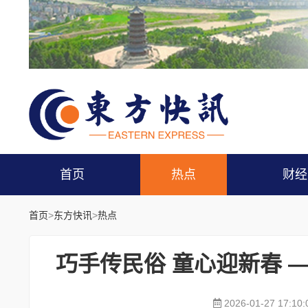
首页
热点
财经
首页
>
东方快讯
>
热点
巧手传民俗 童心迎新春 
2026-01-27 17:10: