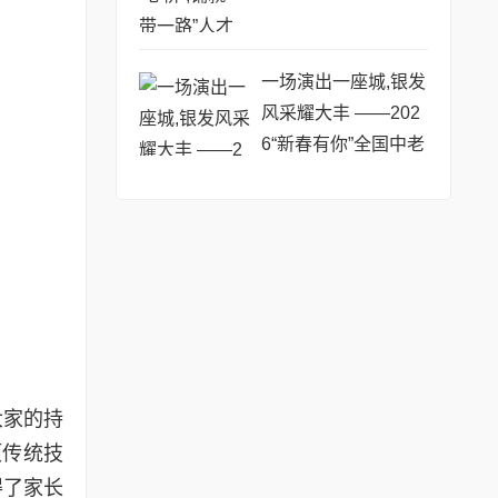
一场演出一座城,银发
风采耀大丰 ——202
6“新春有你”全国中老
年春晚完成录制
大家的持
项传统技
得了家长