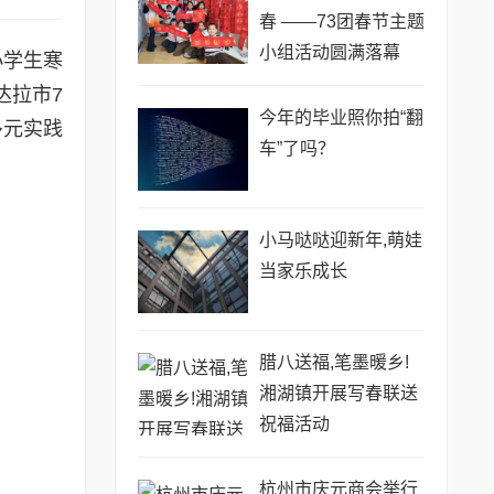
春 ——73团春节主题
小组活动圆满落幕
小学生寒
达拉市7
今年的毕业照你拍“翻
多元实践
车”了吗？
小马哒哒迎新年,萌娃
当家乐成长
腊八送福,笔墨暖乡!
湘湖镇开展写春联送
祝福活动
杭州市庆元商会举行