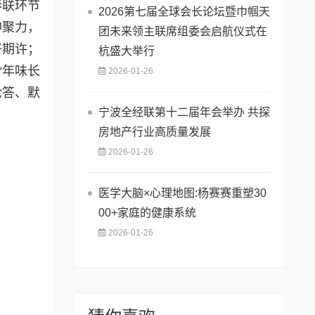
春联环节
2026第七届全球会长论坛暨巾帼天
神聚力，
团未来领主联席组委会启航仪式在
好期许；
杭盛大举行
“年味长
2026-01-26
抢答、默
宁波全经联第十二届年会举办 共探
房地产行业高质量发展
2026-01-26
医学大脑×心理地图:杨赛赛重塑30
00+家庭的健康系统
2026-01-26