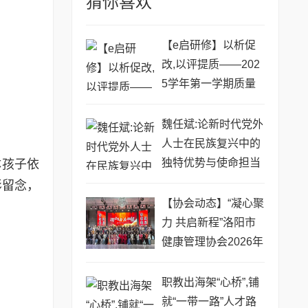
猜你喜欢
【e启研修】以析促
改,以评提质——202
5学年第一学期质量
分析暨复习动员大会
魏任斌:论新时代党外
人士在民族复兴中的
独特优势与使命担当
体孩子依
影留念，
【协会动态】“凝心聚
力 共启新程”洛阳市
健康管理协会2026年
会圆满落幕
​职教出海架“心桥”,铺
就“一带一路”人才路