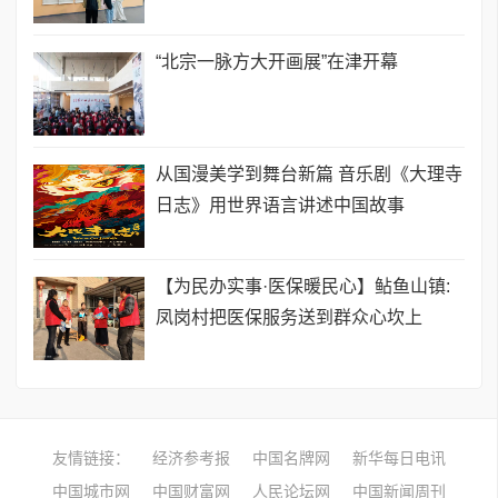
“北宗一脉方大开画展”在津开幕
从国漫美学到舞台新篇 音乐剧《大理寺
日志》用世界语言讲述中国故事
【为民办实事·医保暖民心】鲇鱼山镇:
凤岗村把医保服务送到群众心坎上
友情链接：
经济参考报
中国名牌网
新华每日电讯
中国城市网
中国财富网
人民论坛网
中国新闻周刊