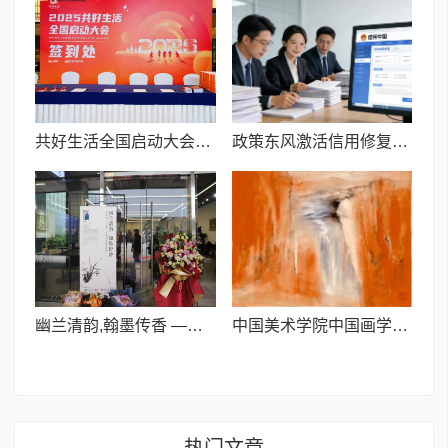
共好生活全国启动大会燃情落幕, 万亿生态开启全新征程
政策东风激活信用修复市场,上海“智海信用”专业护航企业重塑商誉
幽兰清韵,翰墨传香 ——夏有祥“兰花”主题书法作品展今天开幕
中国美术学院中国画学院博导韩璐教授:玄境彩墨绘画的当代审美表达
热门文章