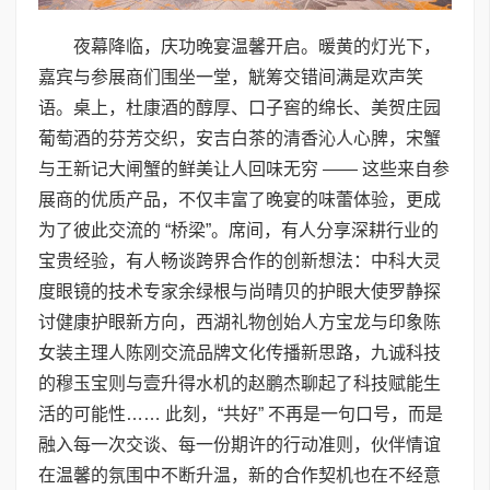
夜幕降临，庆功晚宴温馨开启。暖黄的灯光下，
嘉宾与参展商们围坐一堂，觥筹交错间满是欢声笑
语。桌上，杜康酒的醇厚、口子窖的绵长、美贺庄园
葡萄酒的芬芳交织，安吉白茶的清香沁人心脾，宋蟹
与王新记大闸蟹的鲜美让人回味无穷 —— 这些来自参
展商的优质产品，不仅丰富了晚宴的味蕾体验，更成
为了彼此交流的 “桥梁”。席间，有人分享深耕行业的
宝贵经验，有人畅谈跨界合作的创新想法：中科大灵
度眼镜的技术专家余绿根与尚晴贝的护眼大使罗静探
讨健康护眼新方向，西湖礼物创始人方宝龙与印象陈
女装主理人陈刚交流品牌文化传播新思路，九诚科技
的穆玉宝则与壹升得水机的赵鹏杰聊起了科技赋能生
活的可能性…… 此刻，“共好” 不再是一句口号，而是
融入每一次交谈、每一份期许的行动准则，伙伴情谊
在温馨的氛围中不断升温，新的合作契机也在不经意