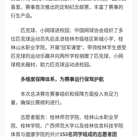
喜爱。赛事首次推出的定制纪念邮票，丰富了赛事的
衍生产品。
匹克球、小网球进校园：中国网球协会组织了多
位匹克球运动员先后走进桂林市临桂区新城小学、桂
林山水职业学院，开展“冠军课堂”，带领桂林学生感受
匹克球的运动乐趣并向两所学校捐赠了匹克球、小网
球相关器材，助力匹克球运动进校园。
多维度保障体系，为赛事运行保驾护航
本次总决赛在赛事组织和保障方面投入充足力
量，确保比赛顺利进行。
志愿者服务：桂林师范学院、桂林山水职业学
院、桂林学院、广西师范大学以及桂林信息科技学院
体育与健康学院的共计
153名同学组成的志愿者团