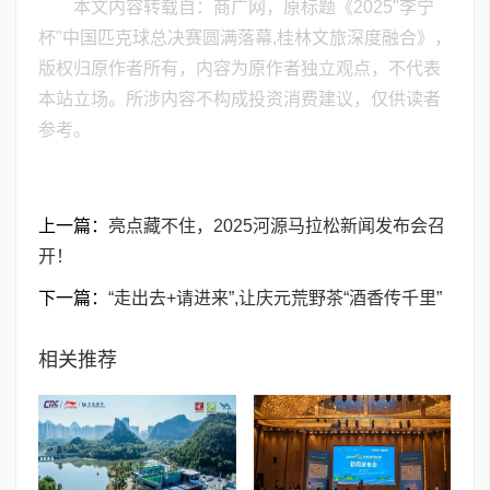
本文内容转载自：商广网，原标题《2025"李宁
杯"中国匹克球总决赛圆满落幕,桂林文旅深度融合》，
版权归原作者所有，内容为原作者独立观点，不代表
本站立场。所涉内容不构成投资消费建议，仅供读者
参考。
上一篇：
亮点藏不住，2025河源马拉松新闻发布会召
开！
下一篇：
“走出去+请进来”,让庆元荒野茶“酒香传千里”
相关推荐