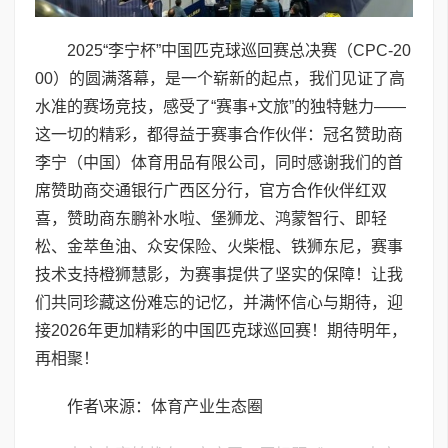
2025“李宁杯”中国匹克球巡回赛总决赛（CPC-20
00）的圆满落幕，是一个崭新的起点，我们见证了高
水准的赛场竞技，感受了“赛事+文旅”的独特魅力——
这一切的精彩，都得益于赛事合作伙伴：冠名赞助商
李宁（中国）体育用品有限公司，同时感谢我们的首
席赞助商交通银行广西区分行，官方合作伙伴红双
喜，赞助商东鹏补水啦、堡狮龙、鸿蒙智行、即轻
松、金萃鱼油、众安保险、火柴棍、铁狮东尼，赛事
技术支持橙狮慧影，为赛事提供了坚实的保障！让我
们共同珍藏这份难忘的记忆，并满怀信心与期待，迎
接2026年更加精彩的中国匹克球巡回赛！期待明年，
再相聚！
作者\来源：体育产业生态圈