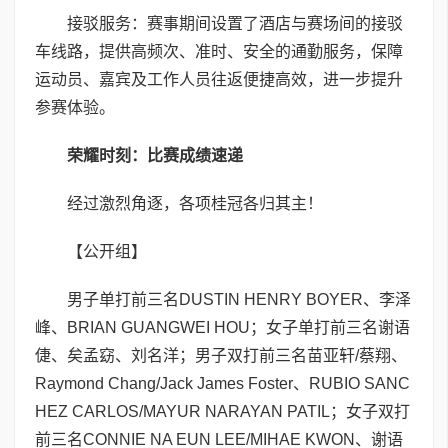
接驳服务：赛事期间设置了酒店与赛场间的接驳
车线路，提供高频次、准时、安全的通勤服务，保障
运动员、嘉宾及工作人员往返便捷高效，进一步提升
参赛体验。
荣耀时刻：比赛成绩速递
经过激烈角逐，各项桂冠各归其主！
【公开组】
男子单打前三名DUSTIN HENRY BOYER、李泽
峰、BRIAN GUANGWEI HOU；女子单打前三名谢语
倢、矣孟窈、刘名洋；男子双打前三名苗亚轩/蔡翔、
Raymond Chang/Jack James Foster、RUBIO SANC
HEZ CARLOS/MAYUR NARAYAN PATIL；女子双打
前三名CONNIE NA EUN LEE/MIHAE KWON、谢语