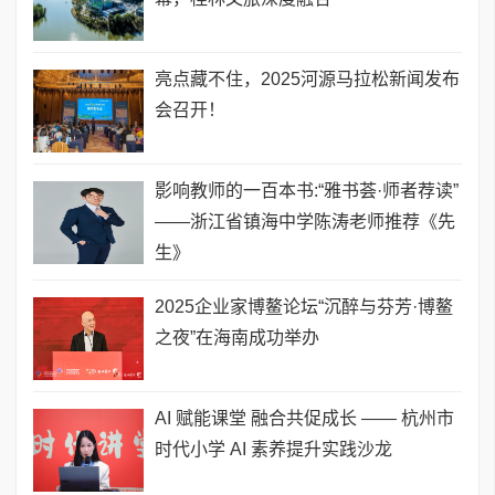
亮点藏不住，2025河源马拉松新闻发布
会召开！
影响教师的一百本书:“雅书荟·师者荐读”
——浙江省镇海中学陈涛老师推荐《先
生》
2025企业家博鳌论坛“沉醉与芬芳·博鳌
之夜”在海南成功举办
AI 赋能课堂 融合共促成长 —— 杭州市
时代小学 AI 素养提升实践沙龙