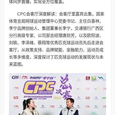
体同步直播，实现全方位覆盖。
CPC会客厅深度解读：会客厅里嘉宾云集，国家
体育总局网球运动管理中心党委书记、主任白喜林，
李宁品牌创始人、集团董事长李宁，交通银行广西区
分行高级专家、公司部总经理唐劲芳，以及欧阳波、
刘轶、李泽峰、蔡翔等优秀匹克球运动员先后走进会
客厅，从政策支持、品牌赋能、金融助力、运动员成
长等多维度，深度探讨了匹克球运动的发展现状与未
来蓝图。