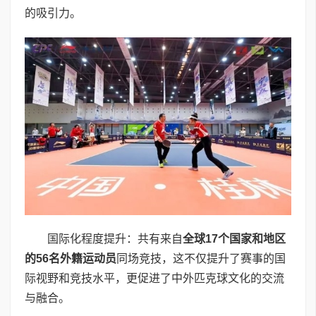
的吸引力。
国际化程度提升：共有来自
全球17个国家和地区
的56名外籍运动员
同场竞技，这不仅提升了赛事的国
际视野和竞技水平，更促进了中外匹克球文化的交流
与融合。