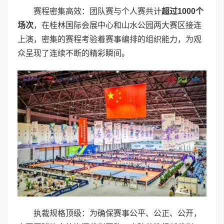
赛程密集高效：团队赛与个人赛共计
超过1000个
场次
，在桂林国际会展中心和山水公园两大赛区接连
上演，密集的赛程考验着赛事编排的组织能力，为观
众呈现了连续不断的精彩瞬间。
执裁规格顶级：为确保赛事公平、公正、公开，