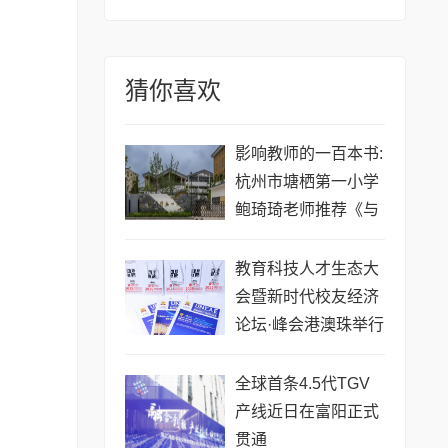
猜你喜欢
影响教师的一百本书:
杭州市塘栖第一小学
鲍琦琦老师推荐《与
孩子深度交谈》
教育科技人才生态大
会暨新时代校友经济
论坛·峰会港澳珠举行
全球首条4.5代TGV
产线近日在富阳正式
贯通