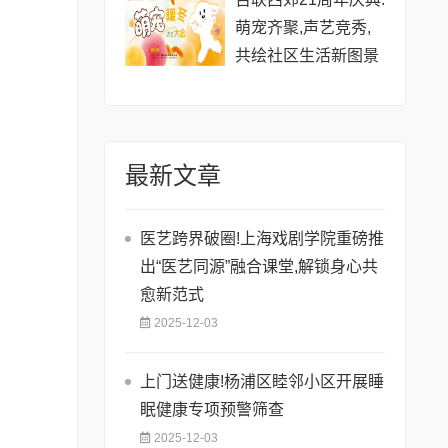
萌宠齐聚,声艺竞秀,
共绘社区生活新图景
最新文章
医艺跨界破圈!上海戏剧学院重磅推
出“医艺同源”融合课堂,解锁身心共
愈新范式
2025-12-03
上门送健康!杨浦区睦邻小区开展睡
眠健康专项预警筛查
2025-12-03