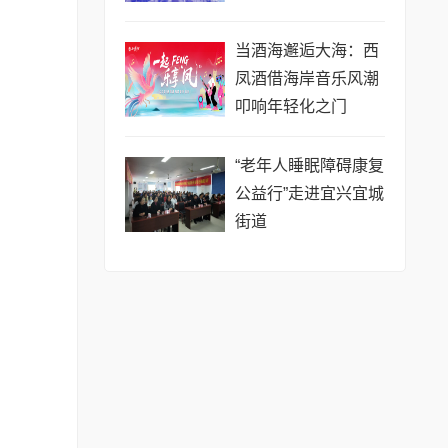
当酒海邂逅大海：西
凤酒借海岸音乐风潮
叩响年轻化之门
“老年人睡眠障碍康复
公益行”走进宜兴宜城
街道