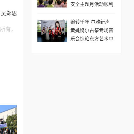
安全主题月活动顺利
举行
：吴郑思
婉转千年 尔雅新声
者所有，
黄姚婉尔古筝专场音
乐会惊艳东方艺术中
心