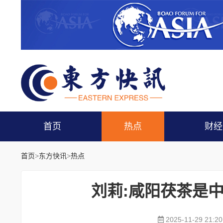
首页
热点
财经
首页
>
东方快讯
>
热点
刘莉:咸阳茯茶是
2025-11-29 21:20