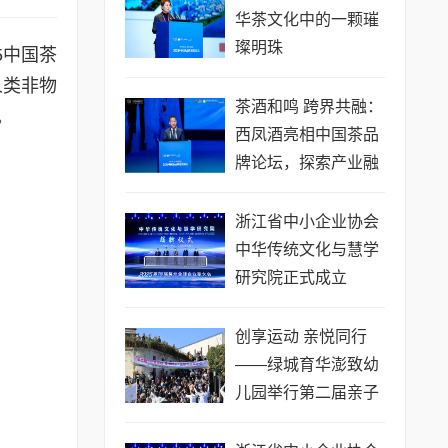
华茶文化中的一颗璀
璨明珠
5中国茶
人类非物
茶酒和鸣 跨界共融：
。
西凤酒亮相中国茶品
牌论坛，探索产业融
合新路径
浙江省中小企业协会
中华传统文化与慧学
研究院正式成立
创享运动 亲悦同行
——绿城育华澎致幼
儿园举行第二届亲子
运动会