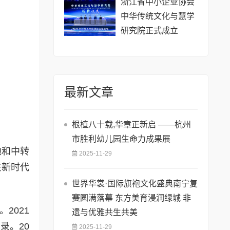
浙江省中小企业协会
中华传统文化与慧学
研究院正式成立
最新文章
根植八十载,华章正新启 ——杭州
市胜利幼儿园生命力成果展
地和中转
2025-11-29
在新时代
世界华裳·国际旗袍文化盛典南宁复
赛圆满落幕 东方美育浸润绿城 非
2021
遗与优雅共生共美
录。20
2025-11-29