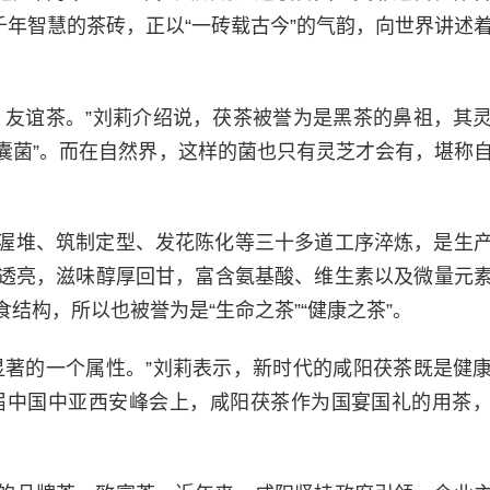
着千年智慧的茶砖，正以“一砖载古今”的气韵，向世界讲述
、友谊茶。”刘莉介绍说，茯茶被誉为是黑茶的鼻祖，其
散囊菌”。而在自然界，这样的菌也只有灵芝才会有，堪称
渥堆、筑制定型、发花陈化等三十多道工序淬炼，是生
透亮，滋味醇厚回甘，富含氨基酸、维生素以及微量元
结构，所以也被誉为是“生命之茶”“健康之茶”。
显著的一个属性。”刘莉表示，新时代的咸阳茯茶既是健
首届中国中亚西安峰会上，咸阳茯茶作为国宴国礼的用茶