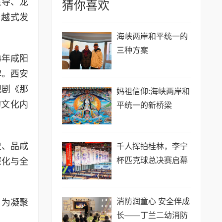
主导、龙
猜你喜欢
跨越式发
海峡两岸和平统一的
三种方案
4年咸阳
牌。西安
视剧《那
妈祖信仰:海峡两岸和
的文化内
平统一的新桥梁
史、品咸
千人挥拍桂林，李宁
杯匹克球总决赛启幕
深化与全
消防润童心 安全伴成
，为凝聚
长——丁兰二幼消防