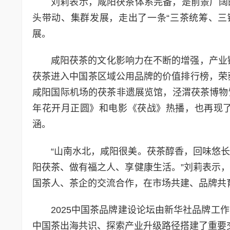
刘莉表示，咸阳茯茶体系完备，是前景广阔
头带动、集群发展，走出了一条“三茶统筹、三
展。
咸阳茯茶的文化影响力在不断的增强，产业链
茯茶进入中国茶区域公用品牌的价值排行榜，荣获
咸阳国际机场的茯茶非遗展览馆，泾渭茯茶博物
年花开月正圆》和电影《茯战》热播，也再现
涵。
“山南水北，咸阳很美。茯茶醇香，回味悠
阳茯茶、做有福之人、享健康生活。”刘莉表示
国茶人、茶企的交流合作，在市场共建、品牌共
2025中国茶品牌建设论坛由新华社品牌工
中国茶出海共识、探索产业升级路径搭建了重要