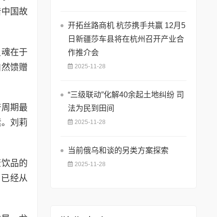
着中国故
开拓丝路商机 杭莎携手共赢 12月5
日新疆莎车县将在杭州召开产业合
灵魂在于
作推介会
自然馈赠
2025-11-28
“三级联动”化解40余起土地纠纷 司
产周期最
法为民到田间
素。刘莉
2025-11-28
当前俄乌和谈的另类方案探索
康饮品的
2025-11-28
，已经从