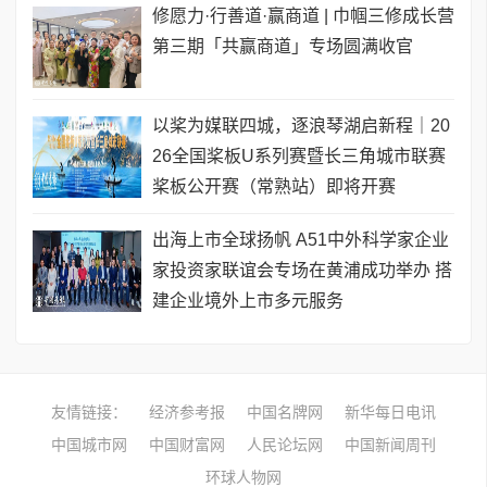
修愿力·行善道·赢商道 | 巾帼三修成长营
第三期「共赢商道」专场圆满收官
以桨为媒联四城，逐浪琴湖启新程｜20
26全国桨板U系列赛暨长三角城市联赛
桨板公开赛（常熟站）即将开赛
出海上市全球扬帆 A51中外科学家企业
家投资家联谊会专场在黄浦成功举办 搭
建企业境外上市多元服务
友情链接：
经济参考报
中国名牌网
新华每日电讯
中国城市网
中国财富网
人民论坛网
中国新闻周刊
环球人物网