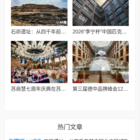
石峁遗址：从四千年前中国北方区域政体中心看“何以中国”
2026“李宁杯”中国匹克球巡回赛青少年赛-河南鹤壁站圆满落幕
苏商慧七周年庆典在苏州隆重举行 七大联创共启发展新篇章
第三届德中品牌峰会12月将在柏林举办，聚焦人工智能时代品牌全球化发展
热门文章