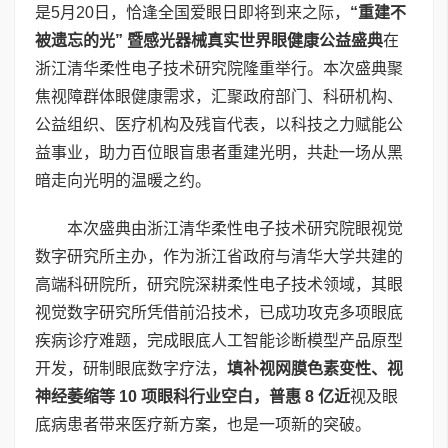
是5月20日，恰逢全国爱眼日即将到来之际，
“重建不
被遗忘的光” 暨感光器械真实世界眼健康公益盛典
在
浙江清华柔性电子技术研究院隆重举行。本次盛典聚
焦视障群体眼健康需求，汇聚政府部门、科研机构、
公益组织、医疗机构及残盲代表，以科技之力赋能公
益事业，助力百位眼盲患者重建光明，共赴一场从黑
暗走向光明的温暖之约。
本次盛典由浙江清华柔性电子技术研究院眼视觉
数字研究所主办，作为浙江省政府与清华大学共建的
高端科研院所，研究院深耕柔性电子技术领域，其眼
视觉数字研究所凭借前沿技术，已成功攻克多项眼底
疾病诊疗难题，完成眼底人工智能诊断模型产品原型
开发，研制眼底数字疗法，
填补视网膜色素变性、视
神经萎缩等
10
项眼科行业空白，普惠
8
亿近
视及眼
底病患者带来医疗新方案，也是一项新的突破。