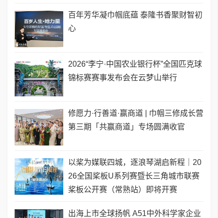
百年芳华凝巾帼底蕴 泰隆书香聚财智初
心
2026“李宁·中国农业银行杯”全国匹克球
锦标赛赛事发布会在云梦山举行
修愿力·行善道·赢商道 | 巾帼三修成长营
第三期「共赢商道」专场圆满收官
以桨为媒联四城，逐浪琴湖启新程｜20
26全国桨板U系列赛暨长三角城市联赛
桨板公开赛（常熟站）即将开赛
出海上市全球扬帆 A51中外科学家企业