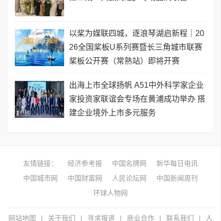
以桨为媒联四城，逐浪琴湖启新程｜20
26全国桨板U系列赛暨长三角城市联赛
桨板公开赛（常熟站）即将开赛
出海上市全球扬帆 A51中外科学家企业
家投资家联谊会专场在黄浦成功举办 搭
建企业境外上市多元服务
友情链接：
经济参考报
中国名牌网
新华每日电讯
中国城市网
中国财富网
人民论坛网
中国新闻周刊
环球人物网
网站地图
|
关于我们
|
寻求报道
|
商业合作
|
联系我们
|
人