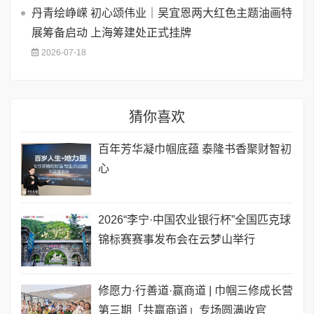
丹青绘峥嵘 初心颂伟业｜吴宜恩两大红色主题油画特
展筹备启动 上海筹建处正式挂牌
2026-07-18
猜你喜欢
百年芳华凝巾帼底蕴 泰隆书香聚财智初
心
2026“李宁·中国农业银行杯”全国匹克球
锦标赛赛事发布会在云梦山举行
修愿力·行善道·赢商道 | 巾帼三修成长营
第三期「共赢商道」专场圆满收官