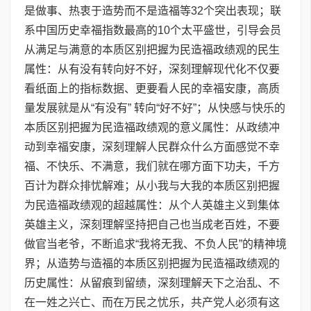
是做事、热衷于造势而不是造福等32个突出表现；联
系中国历史幸福指数最高的10个太平盛世，引导会员
从满足与满意的本质区别把握为民造福政绩观的民生
属性：从有没有转向好不好，深刻理解现代化不仅要
看纸面上的指标数据、更要看人民的幸福安康，高质
量发展就是从“有没有” 转向“好不好”；从快感与快乐的
本质区别把握为民造福政绩观的意义属性：从政绩冲
动到幸福安康，深刻理解人民群众什么方面感觉不幸
福、不快乐、不满意，我们就在哪方面下功夫，千方
百计为群众排忧解难；从小我与大我的本质区别把握
为民造福政绩观的超越属性：从个人英雄主义到集体
英雄主义，深刻理解坚持把自己也当成老百姓，不要
做官当老爷，不断追求“我将无我、不负人民”的精神境
界；从造势与造福的本质区别把握为民造福政绩观的
历史属性：从留痕到留绩，深刻理解天下之治乱、不
在一姓之兴亡、而在万民之忧乐，共产党人必须有这