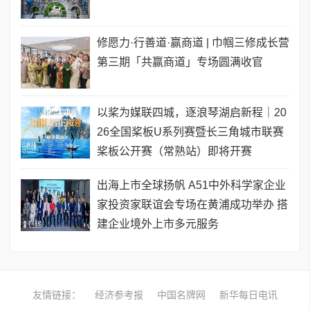
修愿力·行善道·赢商道 | 巾帼三修成长营
第三期「共赢商道」专场圆满收官
以桨为媒联四城，逐浪琴湖启新程｜20
26全国桨板U系列赛暨长三角城市联赛
桨板公开赛（常熟站）即将开赛
出海上市全球扬帆 A51中外科学家企业
家投资家联谊会专场在黄浦成功举办 搭
建企业境外上市多元服务
友情链接：
经济参考报
中国名牌网
新华每日电讯