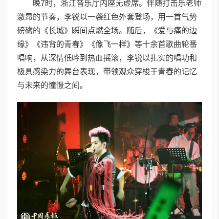
晚7时，浙江音乐厅内座无虚席。伴随打击乐老师
激昂的节奏，李锐以一袭红色外套登场，用一首气势
磅礴的《长城》瞬间点燃全场。随后，《爱与痛的边
缘》《违背的青春》《像飞一样》等十余首歌曲轮番
唱响，从深情低吟到热血摇滚，李锐以扎实的唱功和
极具感染力的舞台表现，带领观众穿梭于青春的记忆
与未来的憧憬之间。