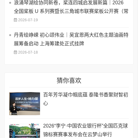
浪涌琴湖绘协同新卷，桨连四城启发展新篇｜2026
全国桨板 U 系列赛暨长三角城市联赛桨板公开赛（常
2026-07-19
丹青绘峥嵘 初心颂伟业｜吴宜恩两大红色主题油画特
展筹备启动 上海筹建处正式挂牌
2026-07-18
猜你喜欢
百年芳华凝巾帼底蕴 泰隆书香聚财智初
心
2026“李宁·中国农业银行杯”全国匹克球
锦标赛赛事发布会在云梦山举行