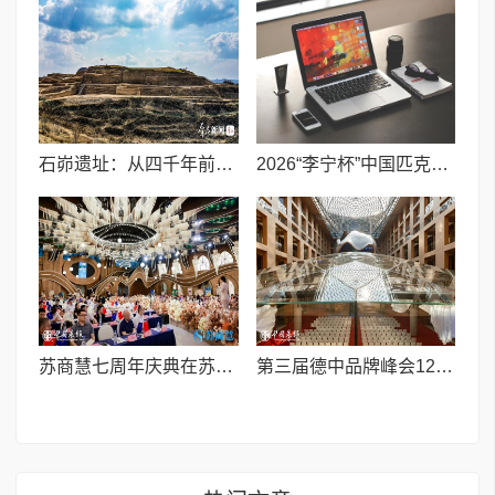
石峁遗址：从四千年前中国北方区域政体中心看“何以中国”
2026“李宁杯”中国匹克球巡回赛青少年赛-河南鹤壁站圆满落幕
苏商慧七周年庆典在苏州隆重举行 七大联创共启发展新篇章
第三届德中品牌峰会12月将在柏林举办，聚焦人工智能时代品牌全球化发展