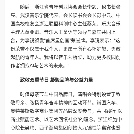
随后，浙江省青年创业协会会长李毅、秘书长张
亮、武汉音乐学院代表、会长读书会会长彭中云、中
国高校校友会浙江联盟科创中心主任蔡荣、乐火音乐
主理人童亚卿、音乐人王童语等领导与嘉宾共同上
台，为李锐颁发“首席星创官”荣誉牌。李锐表示：“这
份荣誉不仅属于我个人，更属于所有心怀梦想、勇敢
起航的青年人。我将以音乐为桥梁，助力更多校园创
作者拥抱AI与艺术的未来。”
致敬双重节日 凝聚品牌与公益力量
时值母亲节与中国品牌日，演唱会特别设置了致
敬母亲、弘扬青年奋斗精神的互动环节。岚图汽车、
奥特莱斯数字商业集团等品牌深度参与，共同践行“以
商业赋能艺术、以艺术回馈社会”的理念。浙江细胞中
心院长吴玮、西子浙风集团创始人九锦恒等嘉宾也登