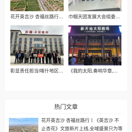
花开英吉沙 杏福丝路行丨《英吉沙 不止杏花》文旅新片上线,全域盛景只为等你
巾帼天团发展大会组委会筹备启动 OPC超级女性共建会议在杭成功举办
彰显责任担当!喀什地区慈善总会正固建材慈善基金揭牌成立
《我的太阳,奏响华章,为你歌唱》专场音乐会唱响杭城,焕新剧场震撼呈现
热门文章
花开英吉沙 杏福丝路行丨《英吉沙 不
止杏花》文旅新片上线,全域盛景只为等