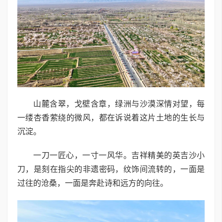
山麓含翠，戈壁含章，绿洲与沙漠深情对望，每
一缕杏香萦绕的微风，都在诉说着这片土地的生长与
沉淀。
一刀一匠心，一寸一风华。吉祥精美的英吉沙小
刀，是刻在指尖的非遗密码，纹饰间流转的，一面是
过往的沧桑，一面是奔赴诗和远方的向往。