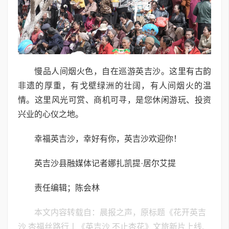
慢品人间烟火色，自在巡游英吉沙。这里有古韵
非遗的厚重，有戈壁绿洲的壮阔，有人间烟火的温
情。这里风光可赏、商机可寻，是您休闲游玩、投资
兴业的心仪之地。
幸福英吉沙，幸好有你，英吉沙欢迎你！
英吉沙县融媒体记者娜扎凯提·居尔艾提
责任编辑；陈会林
本文内容转载自：晨报之声，原标题《花开英吉
沙 杏福丝路行丨《英吉沙 不止杏花》文旅新片上线,