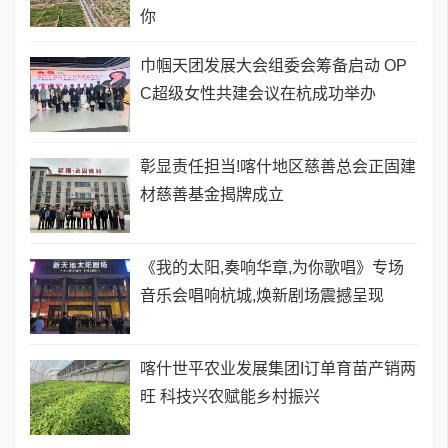
你
巾帼天团发展大会组委会筹备启动 OP
C超级女性共建会议在杭成功举办
彰显责任担当!喀什地区慈善总会正固建
材慈善基金揭牌成立
《我的太阳,奏响华章,为你歌唱》专场
音乐会唱响杭城,焕新剧场震撼呈现
喀什世平农业发展集团I订单育苗产销两
旺 科技兴农赋能乡村振兴