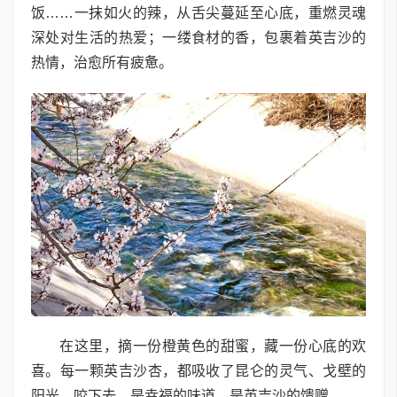
饭……一抹如火的辣，从舌尖蔓延至心底，重燃灵魂
深处对生活的热爱；一缕食材的香，包裹着英吉沙的
热情，治愈所有疲惫。
在这里，摘一份橙黄色的甜蜜，藏一份心底的欢
喜。每一颗英吉沙杏，都吸收了昆仑的灵气、戈壁的
阳光，咬下去，是幸福的味道，是英吉沙的馈赠。