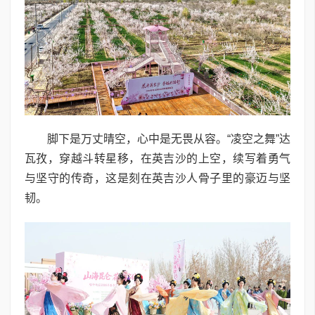
脚下是万丈晴空，心中是无畏从容。“凌空之舞”达
瓦孜，穿越斗转星移，在英吉沙的上空，续写着勇气
与坚守的传奇，这是刻在英吉沙人骨子里的豪迈与坚
韧。