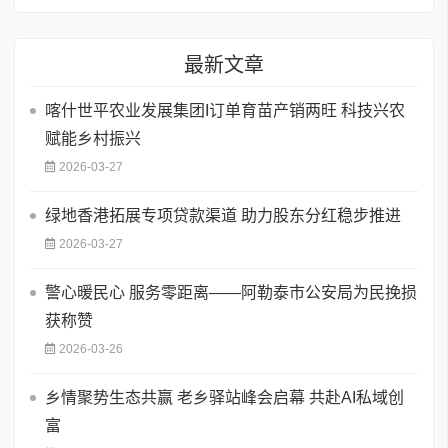
最新文章
喀什世平农业发展集团I订单育苗产销两旺 科技兴农
赋能乡村振兴
2026-03-27
绿地香港拓展专项贷款渠道 助力股东分红稳步推进
2026-03-27
​警心暖民心 服务零距离——阿勒泰市公安局为民挽损
获称赞
2026-03-26
乡情聚势生态共赢 老乡驿站峰会启幕 共赴AI私域创
富