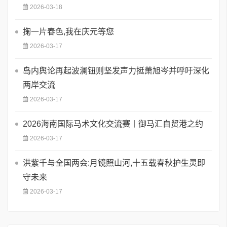
2026-03-18
掬一片春色,我在庆元等您
2026-03-17
岛内舆论再起波澜钮则坚发声力挺萧旭岑并呼吁深化
两岸交流
2026-03-17
2026海南国际马术文化交流赛丨御马汇自贸港之约
2026-03-17
洪紫千与全国两会:月镜照山河,十五载春秋护生灵即
守未来
2026-03-17