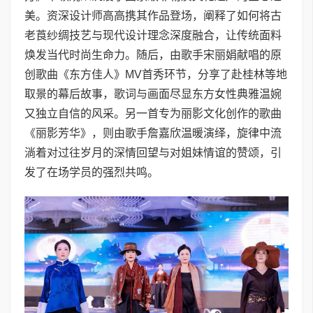
美。资深设计师高高携其作品登场，阐释了如何将古
老莨纱绸技艺与现代设计理念深度融合，让传统面料
焕发当代时尚生命力。随后，由歌手宋丽娟献唱的原
创歌曲《东方佳人》MV首秀环节，分享了赴桂林等地
取景的幕后故事，歌词与画面尽显东方女性典雅温婉
又独立自信的风采。另一首专为丽影文化创作的歌曲
《丽影芳华》，则由歌手詹嘉欣温暖演绎，旋律中流
淌着对过往岁月的深情回望与对姐妹情谊的赞颂，引
发了在场学员的强烈共鸣。