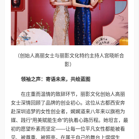
（创始人高丽女士与丽影文化特约主持人宫晓昕合
影）
领袖之声：寄语未来，共绘蓝图
在庄重而温情的致辞环节，丽影文化创始人高丽
女士深情回顾了品牌的创业初心。这位从古都西安奔
赴深圳追梦的女性创业者，娓娓道来八年来以旗袍为
媒、践行“用美赋能生命”的执着心路历程。她坦言，最
初的愿望朴素而坚定——让每一位平凡女性都能被看
见、被尊重、被照亮，在属于自己的舞台上熠熠生