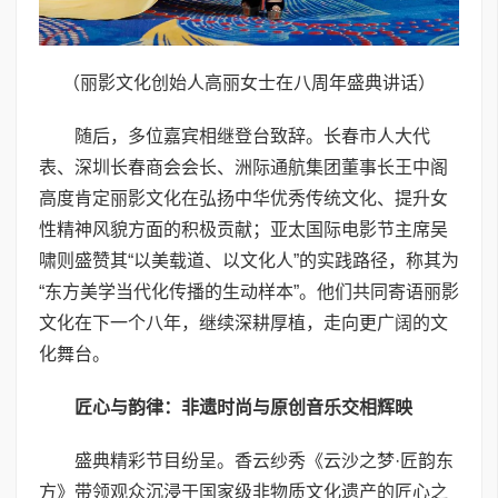
（丽影文化创始人高丽女士在八周年盛典讲话）
随后，多位嘉宾相继登台致辞。长春市人大代
表、深圳长春商会会长、洲际通航集团董事长王中阁
高度肯定丽影文化在弘扬中华优秀传统文化、提升女
性精神风貌方面的积极贡献；亚太国际电影节主席吴
啸则盛赞其“以美载道、以文化人”的实践路径，称其为
“东方美学当代化传播的生动样本”。他们共同寄语丽影
文化在下一个八年，继续深耕厚植，走向更广阔的文
化舞台。
匠心与韵律：非遗时尚与原创音乐交相辉映
盛典精彩节目纷呈。香云纱秀《云沙之梦·匠韵东
方》带领观众沉浸于国家级非物质文化遗产的匠心之