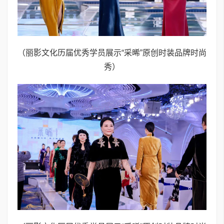
（丽影文化历届优秀学员展示“采晞”原创时装品牌时尚
秀）