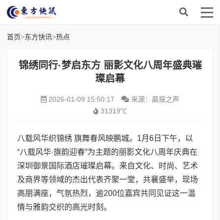
首页
>
东方快讯
>
热点
锦绣同行·梦启东方 丽影文化八周年盛典璀
璨启幕
2026-01-09 15:50:17
来源：晨报之声
31319℃
八载风华织锦绣 旗舞春风映鹏城。1月6日下午，以
“八载风华·旗韵迎春”为主题的丽影文化八周年庆典在
深圳御景国际酒店璀璨启幕。来自文化、时尚、艺术
及商界等领域的杰出代表齐聚一堂，共襄盛举，现场
高朋满座，气氛热烈，逾200位嘉宾共同见证这一温
情与雅韵交织的高光时刻。