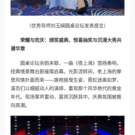
（优秀导师刘玉娴圆桌论坛发表感言）
荣耀与欢庆：颁奖盛典、惊喜抽奖与沉浸大秀共
谱华章
圆桌论坛余韵未歇，一曲《夜上海》悠扬奏响，
经典情景舞台剧璀璨启幕。光影流转间，老上海的摩
登风情扑面而来——旗袍摇曳生姿，霓虹迷离如梦，
演员们以细腻动人的演绎，重现那个风华绝代的黄金
年代。现场掌声雷动，嘉宾沉醉其中，庆典氛围被推
向高潮。