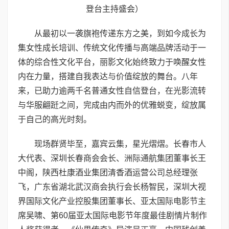
登台主持盛会）
从最初以一袭旗袍传递东方之美，到如今成长为
集女性成长培训、传统文化传播与高端品牌活动于一
体的综合性文化平台，丽影文化始终致力于唤醒女性
内在力量，搭建自我表达与价值绽放的舞台。八年
来，已助力逾两千名普通女性自信登台，在光影流转
与华服翩跹之间，完成由内而外的优雅蜕变，绽放属
于自己的高光时刻。
现场群贤毕至，嘉宾云集，星光熠熠。长春市人
大代表、深圳长春商会会长、洲际通航集团董事长王
中阁，陕西杜康酒业集团清香酒运营公司总经理张
飞，广东省湖北武汉商会执行会长杨智民，深圳大视
界国际文化产业控股集团董事长、亚太国际电影节主
席吴啸、第60届亚太国际电影节年度最佳剧情片制作