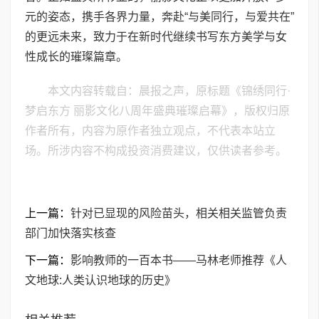
元的姿态，携手各界力量，奔赴“与美同行，与爱共在”
的更远未来，致力于在新时代继续书写东方美学与女
性成长的璀璨篇章。
本文内容转载自：晨报之声，原标题《锦绣同行·
梦启东方 丽影文化八周年盛典璀璨启幕》，版权归原
作者所有，内容为原作者独立观点，不代表本站立
场。所涉内容不构成投资消费建议，仅供读者参考。
上一篇：
针对已显现的风险苗头，相关相关监管负责
部门加快落实核查
下一篇：
影响教师的一百本书——马林老师推荐《人
文地球:人类认识地球的历史》