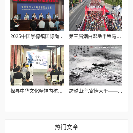
2025中国景德镇国际陶瓷博览会(1819陶瓷嘉年华)即将启幕
第三届潮白湿地半程马拉松鸣枪开跑
探寻中华文化精神内核的艺术之旅——明清及近现代名家作品展在杭州开幕
跨越山海,寄情大千——韩璐玄境水墨作品展在杭州跨湖桥遗址博物馆开幕
热门文章