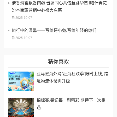
清香汾杏飘香南疆 晋疆同心共谱丝路华章 I喀什青花
汾杏南疆营销中心盛大启幕
2025-10-07
旅行中的温馨——写给哥小兔,写给年轻的你们
2025-10-07
猜你喜欢
亚马逊海外购“赶海狂欢季”限时上线, 跨
境物流体验再升级
锦标赛,铭记每一刻精彩,期待下一次相
遇