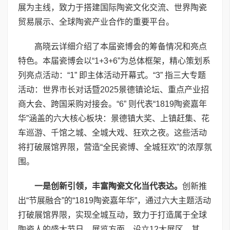
展为主线，致力于搭建国际陶瓷文化交流、世界陶瓷
贸易展示、全球陶瓷产业合作的重要平台。
高晓云详细介绍了本届瓷博会的筹备情况和亮点
特色。本届瓷博会以“1+3+6”为总体框架，精心策划系
列亮点活动：“1” 即主体活动开幕式。“3” 指三大专题
活动：世界市长对话暨2025景德镇论坛、重点产业招
商大会、跨国采购对接会。“6” 则代表“1819陶瓷嘉年
华”涵盖的六大核心板块：景德镇大奖、上镇赶集、花
车巡游、千馆之城、全城大戏、狂欢之夜。这些活动
将打破展馆界限，营造“全民瓷博、全城狂欢”的浓厚氛
围。
一是创新引领，丰富陶瓷文化当代表达。
创新推
出“节展融合”的“1819陶瓷嘉年华”，通过六大主题活动
打破展馆界限，实现全城互动，致力于打造属于全球
陶瓷人的盛大节日。展览方面，设立12大展区。其