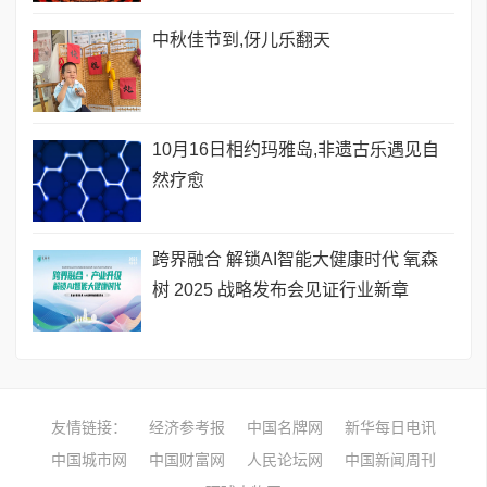
中秋佳节到,伢儿乐翻天
10月16日相约玛雅岛,非遗古乐遇见自
然疗愈
跨界融合 解锁AI智能大健康时代 氧森
树 2025 战略发布会见证行业新章
友情链接：
经济参考报
中国名牌网
新华每日电讯
中国城市网
中国财富网
人民论坛网
中国新闻周刊