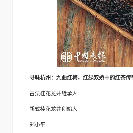
寻味杭州：九曲红梅，红绿双娇中的红茶传
古法桂花龙井继承人
新式桂花龙井创始人
郑小平