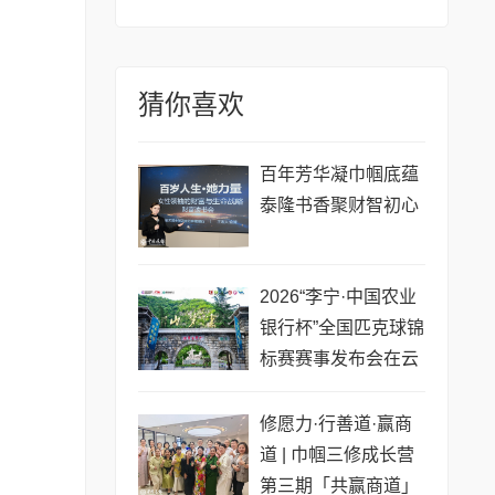
猜你喜欢
百年芳华凝巾帼底蕴
泰隆书香聚财智初心
2026“李宁·中国农业
银行杯”全国匹克球锦
标赛赛事发布会在云
梦山举行
修愿力·行善道·赢商
道 | 巾帼三修成长营
第三期「共赢商道」