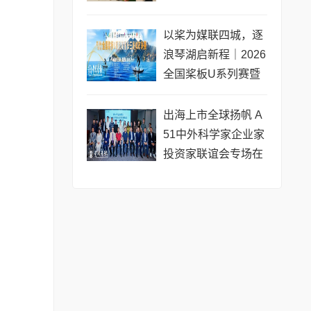
专场圆满收官
以桨为媒联四城，逐
浪琴湖启新程｜2026
全国桨板U系列赛暨
长三角城市联赛桨板
公开赛（常熟站）即
出海上市全球扬帆 A
将开赛
51中外科学家企业家
投资家联谊会专场在
黄浦成功举办 搭建企
业境外上市多元服务