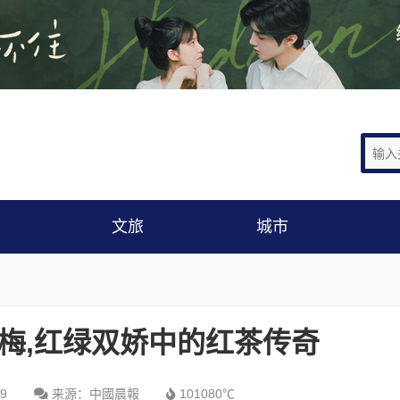
文旅
城市
红梅,红绿双娇中的红茶传奇
39
来源：中國晨報
101080℃