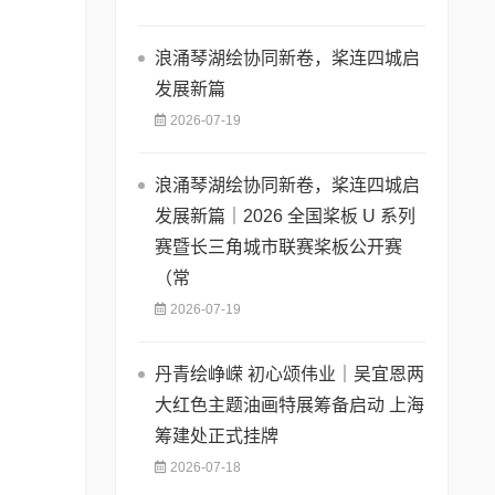
浪涌琴湖绘协同新卷，桨连四城启
发展新篇
2026-07-19
浪涌琴湖绘协同新卷，桨连四城启
发展新篇｜2026 全国桨板 U 系列
赛暨长三角城市联赛桨板公开赛
（常
2026-07-19
丹青绘峥嵘 初心颂伟业｜吴宜恩两
大红色主题油画特展筹备启动 上海
筹建处正式挂牌
2026-07-18